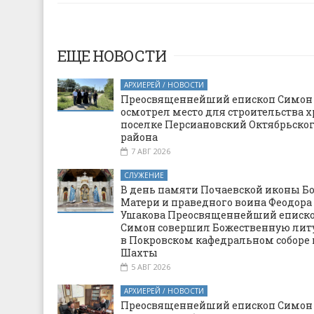
ЕЩЕ НОВОСТИ
АРХИЕРЕЙ / НОВОСТИ
Преосвященнейший епископ Симон
осмотрел место для строительства х
поселке Персиановский Октябрьско
района
7 АВГ 2026
СЛУЖЕНИЕ
В день памяти Почаевской иконы Б
Матери и праведного воина Феодора
Ушакова Преосвященнейший еписк
Симон совершил Божественную ли
в Покровском кафедральном соборе 
Шахты
5 АВГ 2026
АРХИЕРЕЙ / НОВОСТИ
Преосвященнейший епископ Симон