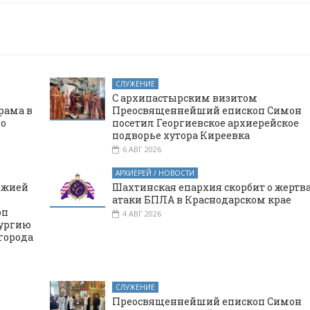
СЛУЖЕНИЕ
С архипастырским визитом
рама в
Преосвященнейший епископ Симон
го
посетил Георгиевское архиерейское
подворье хутора Киреевка
6 АВГ 2026
АРХИЕРЕЙ / НОВОСТИ
ожией
Шахтинская епархия скорбит о жертв
атаки БПЛА в Краснодарском крае
оп
4 АВГ 2026
тургию
города
СЛУЖЕНИЕ
Преосвященнейший епископ Симон