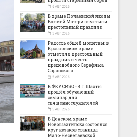
прошли старинный обряд
6 АВГ 2026
В храме Почаевской иконы
Божией Матери отметили
престольный праздник
5 АВГ 2026
Радость общей молитвы: в
Красновском храме
отметили престольный
праздник в честь
преподобного Серафима
Саровского
5 АВГ 2026
В ФКУ СИЗО - 4 г. Шахты
прошёл обучающий
семинар для
священнослужителей
5 АВГ 2026
В Донском храме
Новошахтинска состоялся
круг казаков станицы
Мало-Несветаевской