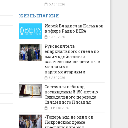
5 АВГ 2026
ЖИЗНЬ ЕПАРХИИ
Иерей Владислав Касьянов
в эфире Радио ВЕРА
3 АВГ 2026
Руководитель
епархиального отдела по
взаимодействию с
казачеством встретился с
молодыми
парламентариями
3 АВГ 2026
Состоялся вебинар,
посвященный 150-летию
Синодального перевода
Священного Писания
31 ИЮЛ 2026
«Теперь мы не одни»: в
Покровском храме
крестили пятерых