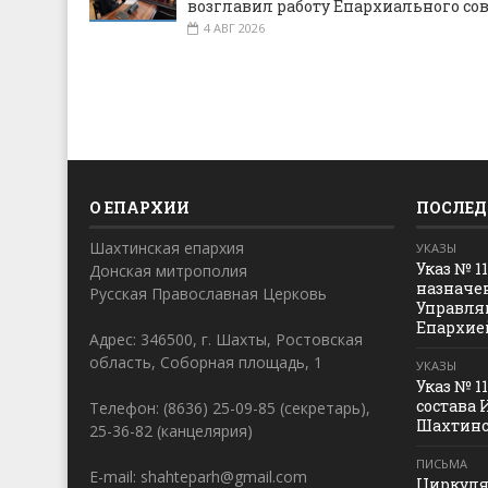
возглавил работу Епархиального со
4 АВГ 2026
О ЕПАРХИИ
ПОСЛЕД
Шахтинская епархия
УКАЗЫ
Указ № 1
Донская митрополия
назначе
Русская Православная Церковь
Управля
Епархие
Адрес: 346500, г. Шахты, Ростовская
область, Соборная площадь, 1
УКАЗЫ
Указ № 1
состава 
Телефон: (8636) 25-09-85 (секретарь),
Шахтинс
25-36-82 (канцелярия)
ПИСЬМА
E-mail: shahteparh@gmail.com
Циркуля