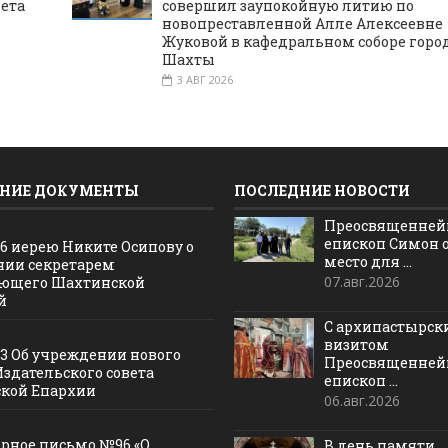
вета
совершил заупокойную литию по
новопреставленной Алле Алексеевне
Жуковой в кафедральном соборе горо
Шахты
3 АВГ 2026
НИЕ ДОКУМЕНТЫ
ПОСЛЕДНИЕ НОВОСТИ
Преосвященне
епископ Симон 
16 иерею Никите Осипову о
место для ...
нии секретарем
07.авг.2026
ющего Шахтинской
й
С архипастырс
визитом
13 Об учреждении нового
Преосвященне
Издательского совета
епископ ...
кой Епархии
06.авг.2026
рное письмо №96 «О
В день памяти