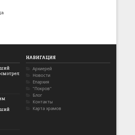
да
НАВИГАЦИЯ
йший
Архиерей
осмотрел
Новости
Епархия
"Покров"
Блог
ким
Контакты
Карта храмов
йший