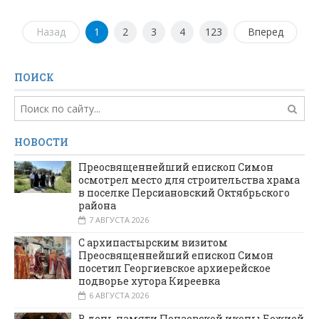
Назад
1
2
3
4
123
Вперед
ПОИСК
НОВОСТИ
Преосвященнейший епископ Симон
осмотрел место для строительства храма
в поселке Персиановский Октябрьского
района
7 АВГУСТА 2026
С архипастырским визитом
Преосвященнейший епископ Симон
посетил Георгиевское архиерейское
подворье хутора Киреевка
6 АВГУСТА 2026
В день памяти Почаевской иконы Божией