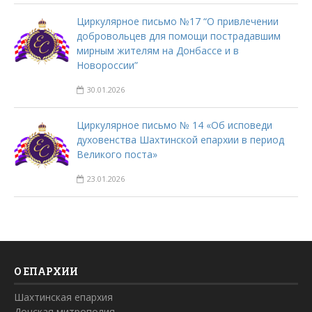
Циркулярное письмо №17 “О привлечении
добровольцев для помощи пострадавшим
мирным жителям на Донбассе и в
Новороссии”
30.01.2026
Циркулярное письмо № 14 «Об исповеди
духовенства Шахтинской епархии в период
Великого поста»
23.01.2026
О ЕПАРХИИ
Шахтинская епархия
Донская митрополия