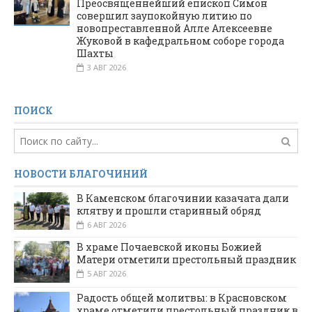
Преосвященнейший епископ Симон
совершил заупокойную литию по
новопреставленной Алле Алексеевне
Жуковой в кафедральном соборе города
Шахты
3 АВГ 2026
ПОИСК
НОВОСТИ БЛАГОЧИНИЙ
В Каменском благочинии казачата дали
клятву и прошли старинный обряд
6 АВГ 2026
В храме Почаевской иконы Божией
Матери отметили престольный праздник
5 АВГ 2026
Радость общей молитвы: в Красновском
храме отметили престольный праздник в