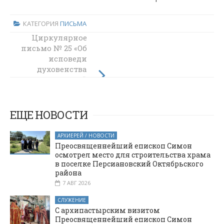
КАТЕГОРИЯ
ПИСЬМА
Циркулярное
Указ №103 иерею
письмо № 25 «Об
Андрею
исповеди
Трошину
духовенства
Шахтинской
епархии в
период Великого
поста»
ЕЩЕ НОВОСТИ
АРХИЕРЕЙ / НОВОСТИ
Преосвященнейший епископ Симон
осмотрел место для строительства храма
в поселке Персиановский Октябрьского
района
7 АВГ 2026
СЛУЖЕНИЕ
С архипастырским визитом
Преосвященнейший епископ Симон