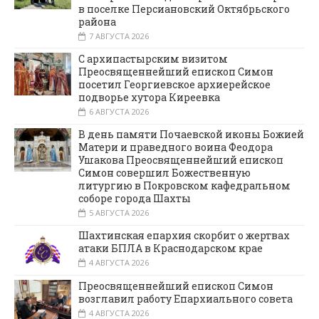
в поселке Персиановский Октябрьского
района
7 АВГУСТА 2026
С архипастырским визитом
Преосвященнейший епископ Симон
посетил Георгиевское архиерейское
подворье хутора Киреевка
6 АВГУСТА 2026
В день памяти Почаевской иконы Божией
Матери и праведного воина Феодора
Ушакова Преосвященнейший епископ
Симон совершил Божественную
литургию в Покровском кафедральном
соборе города Шахты
5 АВГУСТА 2026
Шахтинская епархия скорбит о жертвах
атаки БПЛА в Краснодарском крае
4 АВГУСТА 2026
Преосвященнейший епископ Симон
возглавил работу Епархиального совета
4 АВГУСТА 2026