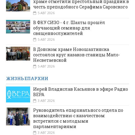
храме отметили престольный праздник в
честь преподобного Серафима Саровского
5 АВГ 2026
В ФКУ СИЗО - 4 г. Шахты прошёл
обучающий семинар для
священнослужителей
5 АВГ 2026
В Донском храме Новошахтинска
состоялся круг казаков станицы Мало-
Несветаевской
5 АВГ 2026
ЖИЗНЬ ЕПАРХИИ
Иерей Владислав Касьянов в эфире Радио
ВЕРА
3 АВГ 2026
Руководитель епархиального отдела по
взаимодействию с казачеством
встретился с молодыми
парламентариями
3 АВГ 2026