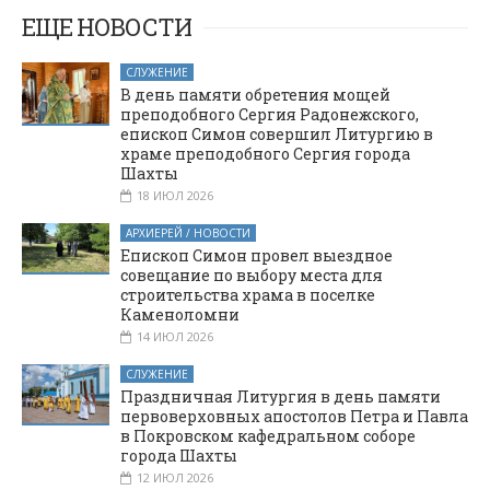
переселенцам с
Маныч в честь
ЕЩЕ НОВОСТИ
800-летия со дня
Юго-Востока
рождения
Украины
СЛУЖЕНИЕ
святого
В день памяти обретения мощей
благоверного
преподобного Сергия Радонежского,
великого князя
епископ Симон совершил Литургию в
храме преподобного Сергия города
Александра
Шахты
Невского и 10-
18 ИЮЛ 2026
летия
образования
АРХИЕРЕЙ / НОВОСТИ
Шахтинской
Епископ Симон провел выездное
епархии»
совещание по выбору места для
строительства храма в поселке
Каменоломни
14 ИЮЛ 2026
СЛУЖЕНИЕ
Праздничная Литургия в день памяти
первоверховных апостолов Петра и Павла
в Покровском кафедральном соборе
города Шахты
12 ИЮЛ 2026