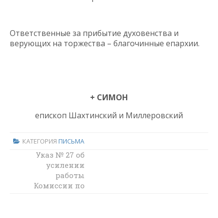
Ответственные за прибытие духовенства и
верующих на торжества – благочинные епархии.
+ СИМОН
епископ Шахтинский и Миллеровский
КАТЕГОРИЯ
ПИСЬМА
Циркулярное
Указ № 27 об
письмо № 106 «О
усилении
проведении
работы
Комиссии по
Крестного хода
по рекам
оказанию
Северский
помощи
вынужденным
Донец, Дон и