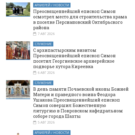
АРХИЕРЕЙ / НОВОСТИ
Преосвященнейший епископ Симон
осмотрел место для строительства храма
в поселке Персиановский Октябрьского
района
7 АВГ 2026
СЛУЖЕНИЕ
С архипастырским визитом
Преосвященнейший епископ Симон
посетил Георгиевское архиерейское
подворье хутора Киреевка
6 АВГ 2026
СЛУЖЕНИЕ
В день памяти Почаевской иконы Божией
Матери и праведного воина Феодора
Ушакова Преосвященнейший епископ
Симон совершил Божественную
литургию в Покровском кафедральном
соборе города Шахты
5 АВГ 2026
АРХИЕРЕЙ / НОВОСТИ