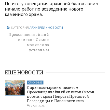
По итогу совещания архиерей благословил
начало работ по возведению нового
каменного храма.
КАТЕГОРИЯ
АРХИЕРЕЙ / НОВОСТИ
Преосвященнейший
В Неделю о
Страшном Суде
епископ Симон
епископ Симон
молился за
совершил
уставным
Литургию в храме
богослужением
священномученика
среды Сырной
Захарии города
седмицы в
Новошахтинска
Покровском
ЕЩЕ НОВОСТИ
кафедральном
соборе города
СЛУЖЕНИЕ
Шахты
С архипастырским визитом
Преосвященнейший епископ Симон
посетил храм Покрова Пресвятой
Богородицы г. Новошахтинска
9 АВГ 2026