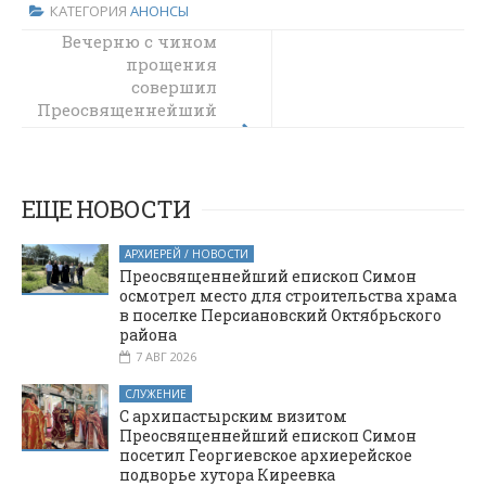
КАТЕГОРИЯ
АНОНСЫ
Вечерню с чином
Преосвященнейший
епископ Симон
прощения
молился за
совершил
Преосвященнейший
уставным
епископ Симон в
богослужением
пятницы сырной
Покровском
седмицы
кафедральном
соборе города
ЕЩЕ НОВОСТИ
Шахты
АРХИЕРЕЙ / НОВОСТИ
Преосвященнейший епископ Симон
осмотрел место для строительства храма
в поселке Персиановский Октябрьского
района
7 АВГ 2026
СЛУЖЕНИЕ
С архипастырским визитом
Преосвященнейший епископ Симон
посетил Георгиевское архиерейское
подворье хутора Киреевка