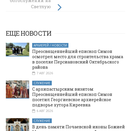
богослужений на
продолжилось
торжество
Светлую
Светлого
седмицу и
Христова
пасхальный
Воскресенья в
период
Покровском
ЕЩЕ НОВОСТИ
кафедральном
соборе г. Шахты
АРХИЕРЕЙ / НОВОСТИ
Преосвященнейший епископ Симон
осмотрел место для строительства храма
в поселке Персиановский Октябрьского
района
7 АВГ 2026
СЛУЖЕНИЕ
С архипастырским визитом
Преосвященнейший епископ Симон
посетил Георгиевское архиерейское
подворье хутора Киреевка
6 АВГ 2026
СЛУЖЕНИЕ
В день памяти Почаевской иконы Божией