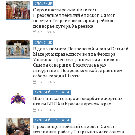
обслуживания и
СЛУЖЕНИЕ
предпринимательства
С архипастырским визитом
(филиал) ДГТУ в г.
Преосвященнейший епископ Симон
Шахты
посетил Георгиевское архиерейское
подворье хутора Киреевка
6 АВГ 2026
СЛУЖЕНИЕ
В день памяти Почаевской иконы Божией
Матери и праведного воина Феодора
Ушакова Преосвященнейший епископ
Симон совершил Божественную
литургию в Покровском кафедральном
соборе города Шахты
5 АВГ 2026
АРХИЕРЕЙ / НОВОСТИ
Шахтинская епархия скорбит о жертвах
атаки БПЛА в Краснодарском крае
4 АВГ 2026
АРХИЕРЕЙ / НОВОСТИ
Преосвященнейший епископ Симон
возглавил работу Епархиального совета