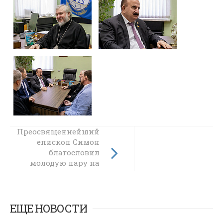
Преосвященнейший
Преосвященнейший
епископ Симон
епископ Симон
совершил
благословил
молодую пару на
Божественную
литургию в храме
создание семьи
апостола и
евангелиста Иоанна
Богослова при
ЕЩЕ НОВОСТИ
Институте сферы