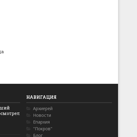
да
НАВИГАЦИЯ
йший
Архиерей
осмотрел
Новости
Епархия
"Покров"
Блог