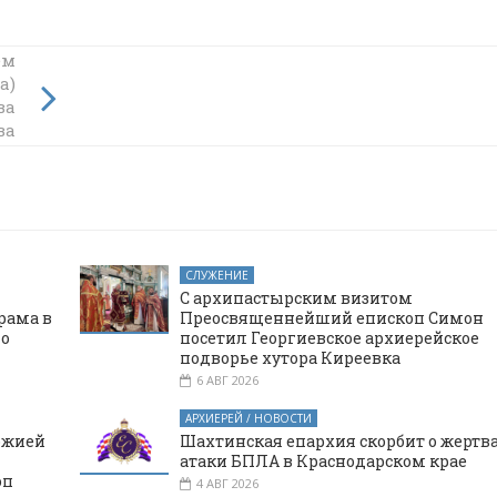
ем
ровел
а)
зации
ва
ва
СЛУЖЕНИЕ
С архипастырским визитом
рама в
Преосвященнейший епископ Симон
го
посетил Георгиевское архиерейское
подворье хутора Киреевка
6 АВГ 2026
АРХИЕРЕЙ / НОВОСТИ
ожией
Шахтинская епархия скорбит о жертв
атаки БПЛА в Краснодарском крае
оп
4 АВГ 2026