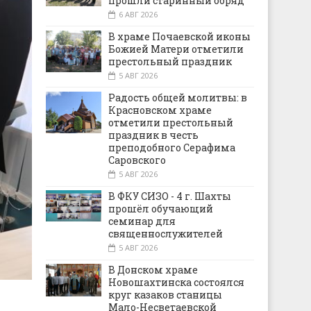
прошли старинный обряд
6 АВГ 2026
В храме Почаевской иконы
Божией Матери отметили
престольный праздник
5 АВГ 2026
Радость общей молитвы: в
Красновском храме
отметили престольный
праздник в честь
преподобного Серафима
Саровского
5 АВГ 2026
В ФКУ СИЗО - 4 г. Шахты
прошёл обучающий
семинар для
священнослужителей
5 АВГ 2026
В Донском храме
Новошахтинска состоялся
круг казаков станицы
Мало-Несветаевской