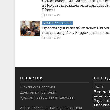
Симон совершил Божественную ли
в Покровском кафедральном соборе 
Шахты
5 АВГ 2026
АРХИЕРЕЙ / НОВОСТИ
Преосвященнейший епископ Симон
возглавил работу Епархиального со
4 АВГ 2026
О ЕПАРХИИ
ПОСЛЕД
Шахтинская епархия
УКАЗЫ
Указ № 1
Донская митрополия
назначе
Русская Православная Церковь
Управля
Епархие
Адрес: 346500, г. Шахты, Ростовская