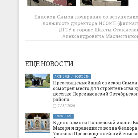
Епископ Симон поздравил со вступлени
Преосвященнейший епископ Симон п
рабочее совещание с директором
должность директора ИСОиП (филиал
автономной некоммерческой органи
ДГТУ в городе Шахты Станисла
«ФИНИСТ»
Александровича Масленнико
ЕЩЕ НОВОСТИ
АРХИЕРЕЙ / НОВОСТИ
Преосвященнейший епископ Симон
осмотрел место для строительства х
поселке Персиановский Октябрьско
района
7 АВГ 2026
СЛУЖЕНИЕ
В день памяти Почаевской иконы Б
Матери и праведного воина Феодора
Ушакова Преосвященнейший еписк