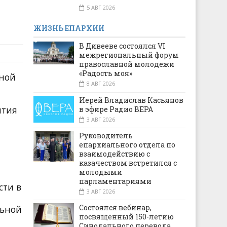
5 АВГ 2026
ЖИЗНЬ ЕПАРХИИ
В Дивееве состоялся VI
межрегиональный форум
православной молодежи
«Радость моя»
жной
8 АВГ 2026
Иерей Владислав Касьянов
ития
в эфире Радио ВЕРА
3 АВГ 2026
Руководитель
епархиального отдела по
взаимодействию с
казачеством встретился с
молодыми
парламентариями
сти в
3 АВГ 2026
Состоялся вебинар,
льной
посвященный 150-летию
Синодального перевода