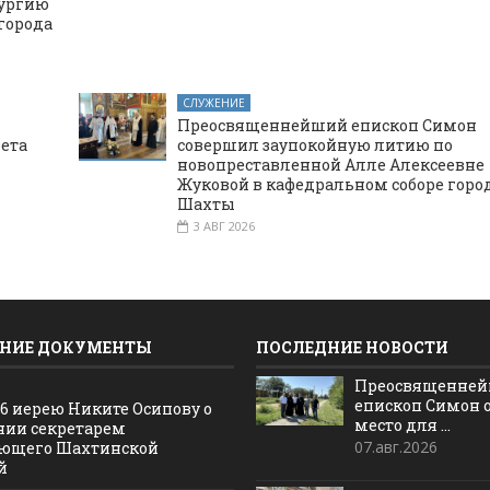
тургию
города
СЛУЖЕНИЕ
Преосвященнейший епископ Симон
вета
совершил заупокойную литию по
новопреставленной Алле Алексеевне
Жуковой в кафедральном соборе горо
Шахты
3 АВГ 2026
НИЕ ДОКУМЕНТЫ
ПОСЛЕДНИЕ НОВОСТИ
Преосвященне
епископ Симон 
16 иерею Никите Осипову о
место для ...
нии секретарем
07.авг.2026
ющего Шахтинской
й