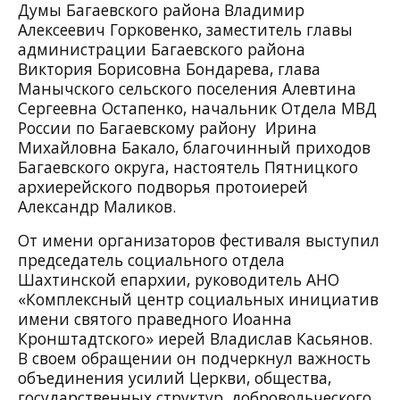
Думы Багаевского района
Владимир
Алексеевич Горковенко
, заместитель главы
администрации Багаевского района
Виктория Борисовна Бондарева, глава
Манычского сельского поселения Алевтина
Сергеевна Остапенко,
н
ачальник Отдела МВД
России по Багаевскому району Ирина
Михайловна
Бакало, благочинный приходов
Багаевского округа, настоятель Пятницкого
архиерейского подворья протоиерей
Александр Маликов.
От имени организаторов фестиваля выступил
председатель социального отдела
Шахтинской епархии, руководитель АНО
«Комплексный центр социальных инициатив
имени святого праведного Иоанна
Кронштадтского» иерей Владислав Касьянов.
В своем обращении он подчеркнул важность
объединения усилий Церкви, общества,
государственных структур, добровольческого