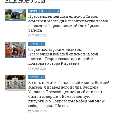
ЕЩЕ НОВОСТИ
Каменка
Кашарского района
АРХИЕРЕЙ / НОВОСТИ
Преосвященнейший епископ Симон
осмотрел место для строительства храма
в поселке Персиановский Октябрьского
района
7 АВГ 2026
СЛУЖЕНИЕ
С архипастырским визитом
Преосвященнейший епископ Симон
посетил Георгиевское архиерейское
подворье хутора Киреевка
6 АВГ 2026
СЛУЖЕНИЕ
В день памяти Почаевской иконы Божией
Матери и праведного воина Феодора
Ушакова Преосвященнейший епископ
Симон совершил Божественную
литургию в Покровском кафедральном
соборе города Шахты
5 АВГ 2026