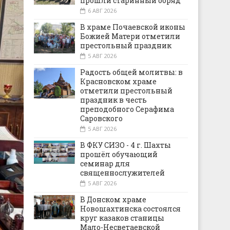
прошли старинный обряд
6 АВГ 2026
В храме Почаевской иконы
Божией Матери отметили
престольный праздник
5 АВГ 2026
Радость общей молитвы: в
Красновском храме
отметили престольный
праздник в честь
преподобного Серафима
Саровского
5 АВГ 2026
В ФКУ СИЗО - 4 г. Шахты
прошёл обучающий
семинар для
священнослужителей
5 АВГ 2026
В Донском храме
Новошахтинска состоялся
круг казаков станицы
Мало-Несветаевской