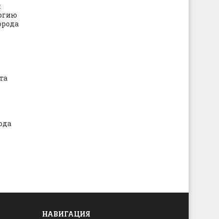
п
ргию
орода
та
ода
НАВИГАЦИЯ