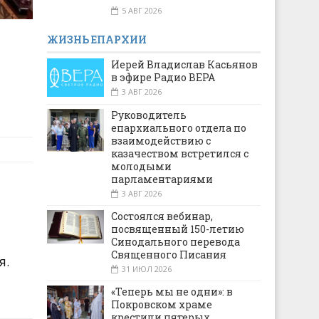
5 АВГ 2026
ЖИЗНЬ ЕПАРХИИ
Иерей Владислав Касьянов
в эфире Радио ВЕРА
3 АВГ 2026
Руководитель
епархиального отдела по
взаимодействию с
казачеством встретился с
молодыми
парламентариями
3 АВГ 2026
Состоялся вебинар,
посвященный 150-летию
Синодального перевода
Священного Писания
я.
31 ИЮЛ 2026
«Теперь мы не одни»: в
Покровском храме
крестили пятерых