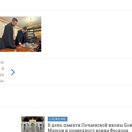
й
он
 в
да
с
ты
овья в
СЛУЖЕНИЕ
В день памяти Почаевской иконы Бо
Матери и праведного воина Феодора