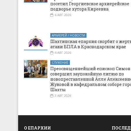
посетил Георгиевское архиерейское
подворье хутора Киреевка
6 АВГ 2026
АРХИЕРЕЙ / НОВОСТИ
Шахтинская епархия скорбит о жерт
атаки БПЛА в Краснодарском крае
4 АВГ 2026
СЛУЖЕНИЕ
Преосвященнейший епископ Симон
совершил заупокойную литию по
новопреставленной Алле Алексеевн
Жуковой в кафедральном соборе гор
Шахты
3 АВГ 2026
О ЕПАРХИИ
ПОСЛЕД