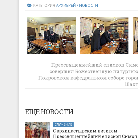
КАТЕГОРИЯ
АРХИЕРЕЙ / НОВОСТИ
Епископ Шахтинский и Миллеровски
Преосвященнейший епископ Сим
Симон посетил детей и наставников
совершил Божественную литургию
епархиальной реабилитационной
Покровском кафедральном соборе горо
программы «Город ангелов» для детей 
Шах
ограниченными возможностями здор
станице Манычской
ЕЩЕ НОВОСТИ
СЛУЖЕНИЕ
С архипастырским визитом
Преосвященнейший епископ Симон