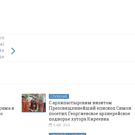
ил
м)
тве
ма
да
во
СЛУЖЕНИЕ
С архипастырским визитом
рама в
Преосвященнейший епископ Симон
го
посетил Георгиевское архиерейское
подворье хутора Киреевка
6 АВГ 2026