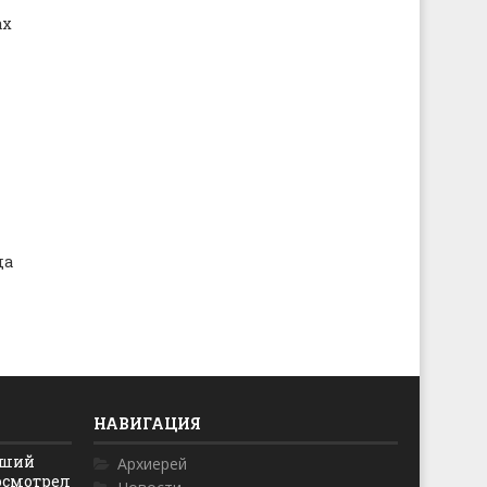
ах
да
НАВИГАЦИЯ
йший
Архиерей
осмотрел