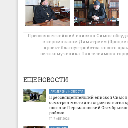
Преосвященнейший епископ Симон обсуд
Преосвященнейший епископ Симон и
директор АНО «ФИНИСТ» Т.В. Зуева
с иеромонахом Димитрием (Яроцки
подписали соглашение о сотрудничес
проект благоустройства нового хра
между Шахтинской епархией и
великомученика Пантелеимона горо
организацией
Миллеро
ЕЩЕ НОВОСТИ
АРХИЕРЕЙ / НОВОСТИ
Преосвященнейший епископ Симон
осмотрел место для строительства х
поселке Персиановский Октябрьско
района
7 АВГ 2026