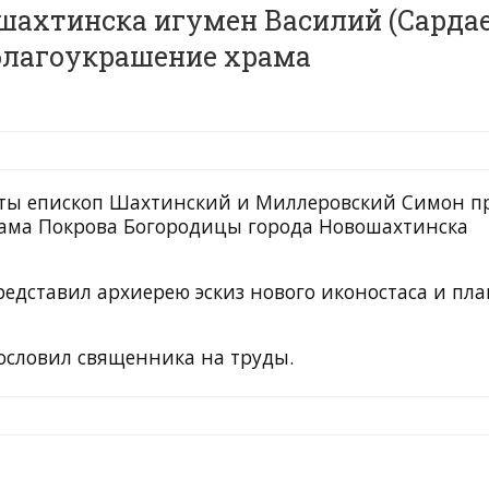
шахтинска игумен Василий (Сардае
благоукрашение храма
ты епископ Шахтинский и Миллеровский Симон п
рама Покрова Богородицы города Новошахтинска
едставил архиерею эскиз нового иконостаса и пла
ословил священника на труды.