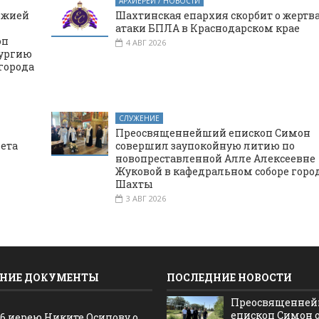
АРХИЕРЕЙ / НОВОСТИ
ожией
Шахтинская епархия скорбит о жертв
атаки БПЛА в Краснодарском крае
оп
4 АВГ 2026
тургию
города
СЛУЖЕНИЕ
Преосвященнейший епископ Симон
вета
совершил заупокойную литию по
новопреставленной Алле Алексеевне
Жуковой в кафедральном соборе горо
Шахты
3 АВГ 2026
НИЕ ДОКУМЕНТЫ
ПОСЛЕДНИЕ НОВОСТИ
Преосвященне
епископ Симон 
16 иерею Никите Осипову о