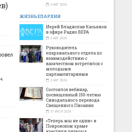
в)
5 АВГ 2026
ЖИЗНЬ ЕПАРХИИ
Иерей Владислав Касьянов
в эфире Радио ВЕРА
3 АВГ 2026
Руководитель
епархиального отдела по
ровел
взаимодействию с
казачеством встретился с
молодыми
парламентариями
н
3 АВГ 2026
Состоялся вебинар,
посвященный 150-летию
Синодального перевода
Священного Писания
31 ИЮЛ 2026
«Теперь мы не одни»: в
Покровском храме
крестили пятерых