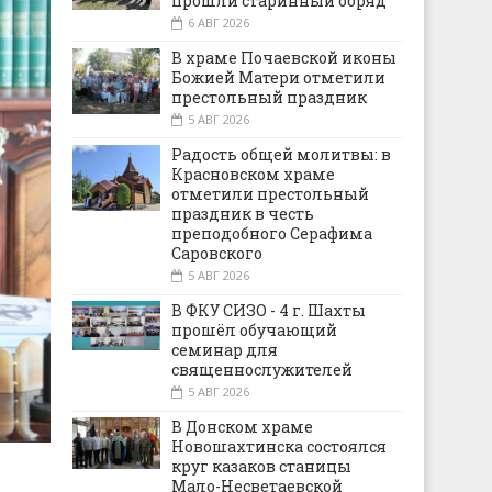
прошли старинный обряд
6 АВГ 2026
В храме Почаевской иконы
Божией Матери отметили
престольный праздник
5 АВГ 2026
Радость общей молитвы: в
Красновском храме
отметили престольный
праздник в честь
преподобного Серафима
Саровского
5 АВГ 2026
В ФКУ СИЗО - 4 г. Шахты
прошёл обучающий
семинар для
священнослужителей
5 АВГ 2026
В Донском храме
Новошахтинска состоялся
круг казаков станицы
Мало-Несветаевской