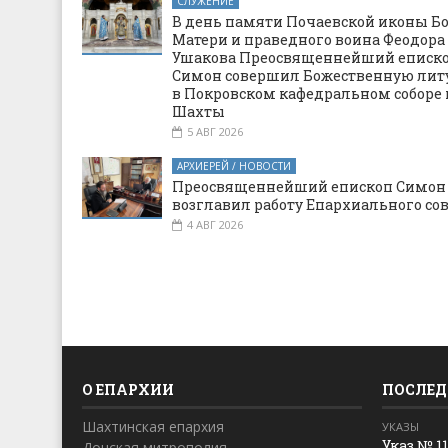
СЛУЖЕНИЕ
В день памяти Почаевской иконы Б
Матери и праведного воина Феодора
Ушакова Преосвященнейший еписк
Симон совершил Божественную ли
в Покровском кафедральном соборе 
Шахты
5 АВГ 2026
АРХИЕРЕЙ / НОВОСТИ
Преосвященнейший епископ Симон
возглавил работу Епархиального со
4 АВГ 2026
О ЕПАРХИИ
ПОСЛЕД
Шахтинская епархия
УКАЗЫ
Указ № 1
Донская митрополия