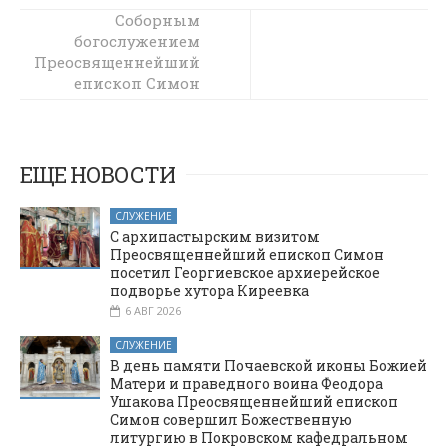
В престольный
Соборным
праздник
богослужением
Преосвященнейший
Преосвященнейший
епископ Симон
епископ Симон
возглавил
отметил день
тезоименитства в
Божественную
литургию в храме
Покровском
Вознесения
кафедральном
ЕЩЕ НОВОСТИ
Господня города
соборе города
Шахты
Шахты
СЛУЖЕНИЕ
С архипастырским визитом
Преосвященнейший епископ Симон
посетил Георгиевское архиерейское
подворье хутора Киреевка
6 АВГ 2026
СЛУЖЕНИЕ
В день памяти Почаевской иконы Божией
Матери и праведного воина Феодора
Ушакова Преосвященнейший епископ
Симон совершил Божественную
литургию в Покровском кафедральном