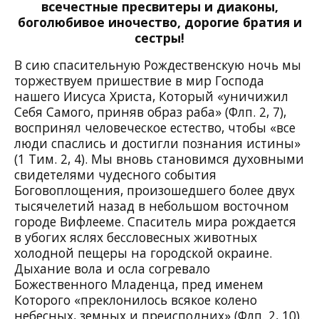
всечестные пресвитеры и диаконы,
боголюбивое иночество, дорогие братия и
сестры!
В сию спасительную Рождественскую ночь мы
торжествуем пришествие в мир Господа
нашего Иисуса Христа, Который «уничижил
Себя Самого, приняв образ раба» (Флп. 2, 7),
воспринял человеческое естество, чтобы «все
люди спаслись и достигли познания истины»
(1 Тим. 2, 4). Мы вновь становимся духовными
свидетелями чудесного события
Боговоплощения, произошедшего более двух
тысячелетий назад в небольшом восточном
городе Вифлееме. Спаситель мира рождается
в убогих яслях бессловесных животных
холодной пещеры на городской окраине.
Дыхание вола и осла согревало
Божественного Младенца, пред именем
Которого «преклонилось всякое колено
небесных, земных и преисподних» (Флп. 2, 10).