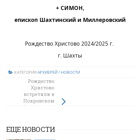
+ СИМОН,
епископ Шахтинский и Миллеровский
Рождество Христово 2024/2025 г.
г. Шахты
КАТЕГОРИЯ
АРХИЕРЕЙ / НОВОСТИ
Божественная
Рождество
литургия в
Христово
Навечерие
встретили в
Рождества
Покровском
кафедральном
Христова –
соборе города
Рождественский
сочельник в
Шахты
Покровском
ЕЩЕ НОВОСТИ
кафедральном