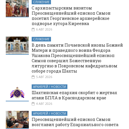
соборе города
СЛУЖЕНИЕ
Шахты
С архипастырским визитом
Преосвященнейший епископ Симон
посетил Георгиевское архиерейское
подворье хутора Киреевка
6 АВГ 2026
СЛУЖЕНИЕ
В день памяти Почаевской иконы Божией
Матери и праведного воина Феодора
Ушакова Преосвященнейший епископ
Симон совершил Божественную
литургию в Покровском кафедральном
соборе города Шахты
5 АВГ 2026
АРХИЕРЕЙ / НОВОСТИ
Шахтинская епархия скорбит о жертвах
атаки БПЛА в Краснодарском крае
4 АВГ 2026
АРХИЕРЕЙ / НОВОСТИ
Преосвященнейший епископ Симон
возглавил работу Епархиального совета