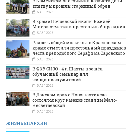
В Каменском благочинии казачата дали
клятву и прошли старинный обряд
6 АВГ 2026
В храме Почаевской иконы Божией
Матери отметили престольный праздник
5 АВГ 2026
Радость общей молитвы: в Красновском
храме отметили престольный праздник в
честь преподобного Серафима Саровского
5 АВГ 2026
В ФКУ СИЗО - 4 г. Шахты прошёл
обучающий семинар для
священнослужителей
5 АВГ 2026
В Донском храме Новошахтинска
состоялся круг казаков станицы Мало-
Несветаевской
5 АВГ 2026
ЖИЗНЬ ЕПАРХИИ