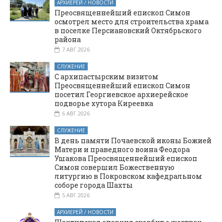
АРХИЕРЕЙ / НОВОСТИ
фашизма»
исполнение
Преосвященнейший епископ Симон
монашеских обетов
осмотрел место для строительства храма
в условиях
в поселке Персиановский Октябрьского
района
современности»
7 АВГ 2026
СЛУЖЕНИЕ
С архипастырским визитом
Преосвященнейший епископ Симон
посетил Георгиевское архиерейское
подворье хутора Киреевка
6 АВГ 2026
СЛУЖЕНИЕ
В день памяти Почаевской иконы Божией
Матери и праведного воина Феодора
Ушакова Преосвященнейший епископ
Симон совершил Божественную
литургию в Покровском кафедральном
соборе города Шахты
5 АВГ 2026
АРХИЕРЕЙ / НОВОСТИ