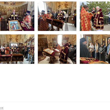
ил
ей