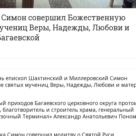
п Симон совершил Божественную
учениц Веры, Надежды, Любови и
Багаевской
день епископ Шахтинский и Миллеровский Симон
е святых мучениц Веры, Надежды, Любови и мате
ый приходов Багаевского церковного округа прото
 благотворитель и строитель храма, генеральный
рузочный Терминал» Александр Анатольевич Поно
ка Симон совершил молитву о Святой Руси.