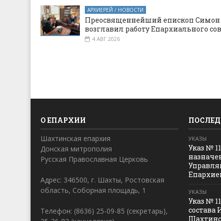
АРХИЕРЕЙ / НОВОСТИ
Преосвященнейший епископ Симон
возглавил работу Епархиального со
4 АВГ 2026
О ЕПАРХИИ
ПОСЛЕД
Шахтинская епархия
УКАЗЫ
Указ № 1
Донская митрополия
назначе
Русская Православная Церковь
Управля
Епархие
Адрес: 346500, г. Шахты, Ростовская
область, Соборная площадь, 1
УКАЗЫ
Указ № 1
состава 
Телефон: (8636) 25-09-85 (секретарь),
Шахтинс