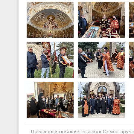
Преосвященнейший епископ Симон вруч
Крестный ход с Донской иконой Божи