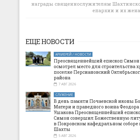
награды священнослужителям Шахтинск
Матери посетил храмы Шахтинской
епархии
епархии и их жен
ЕЩЕ НОВОСТИ
АРХИЕРЕЙ / НОВОСТИ
Преосвященнейший епископ Симон
осмотрел место для строительства х
поселке Персиановский Октябрьско
района
7 АВГ 2026
СЛУЖЕНИЕ
В день памяти Почаевской иконы Б
Матери и праведного воина Феодора
Ушакова Преосвященнейший еписк
Симон совершил Божественную ли
в Покровском кафедральном соборе 
Шахты
5 АВГ 2026