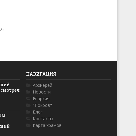
да
НАВИГАЦИЯ
йший
Архиерей
осмотрел
Новости
Епархия
"Покров"
Блог
ким
Контакты
Карта храмов
йший