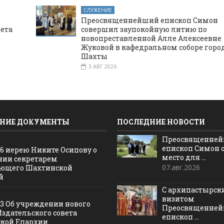
СЛУЖЕНИЕ
Преосвященнейший епископ Симон
вета
совершил заупокойную литию по
новопреставленной Алле Алексеевне
Жуковой в кафедральном соборе горо
Шахты
3 АВГ 2026
НИЕ ДОКУМЕНТЫ
ПОСЛЕДНИЕ НОВОСТИ
Преосвященне
епископ Симон 
16 иерею Никите Осипову о
место для ...
нии секретарем
07.авг.2026
ющего Шахтинской
й
С архипастырс
визитом
13 Об учреждении нового
Преосвященне
Издательского совета
епископ ...
кой Епархии