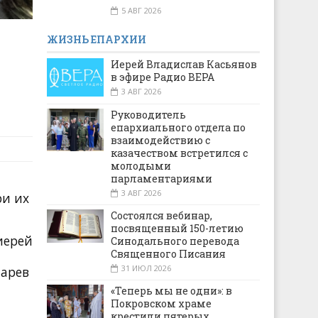
5 АВГ 2026
ЖИЗНЬ ЕПАРХИИ
Иерей Владислав Касьянов
в эфире Радио ВЕРА
3 АВГ 2026
Руководитель
епархиального отдела по
взаимодействию с
казачеством встретился с
молодыми
парламентариями
3 АВГ 2026
ри их
Состоялся вебинар,
посвященный 150-летию
иерей
Синодального перевода
Священного Писания
31 ИЮЛ 2026
марев
«Теперь мы не одни»: в
Покровском храме
крестили пятерых