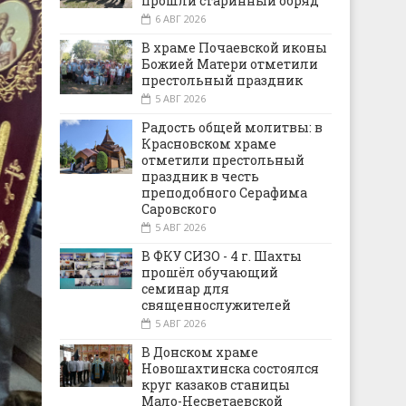
прошли старинный обряд
6 АВГ 2026
В храме Почаевской иконы
Божией Матери отметили
престольный праздник
5 АВГ 2026
Радость общей молитвы: в
Красновском храме
отметили престольный
праздник в честь
преподобного Серафима
Саровского
5 АВГ 2026
В ФКУ СИЗО - 4 г. Шахты
прошёл обучающий
семинар для
священнослужителей
5 АВГ 2026
В Донском храме
Новошахтинска состоялся
круг казаков станицы
Мало-Несветаевской