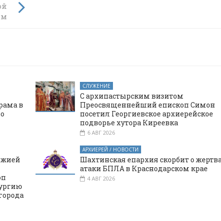
ой
ам
СЛУЖЕНИЕ
С архипастырским визитом
рама в
Преосвященнейший епископ Симон
го
посетил Георгиевское архиерейское
подворье хутора Киреевка
6 АВГ 2026
АРХИЕРЕЙ / НОВОСТИ
ожией
Шахтинская епархия скорбит о жертв
атаки БПЛА в Краснодарском крае
оп
4 АВГ 2026
тургию
города