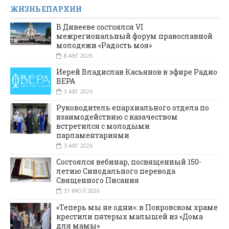
ЖИЗНЬ ЕПАРХИИ
В Дивееве состоялся VI
межрегиональный форум православной
молодежи «Радость моя»
8 АВГ 2026
Иерей Владислав Касьянов в эфире Радио
ВЕРА
3 АВГ 2026
Руководитель епархиального отдела по
взаимодействию с казачеством
встретился с молодыми
парламентариями
3 АВГ 2026
Состоялся вебинар, посвященный 150-
летию Синодального перевода
Священного Писания
31 ИЮЛ 2026
«Теперь мы не одни»: в Покровском храме
крестили пятерых малышей из «Дома
для мамы»