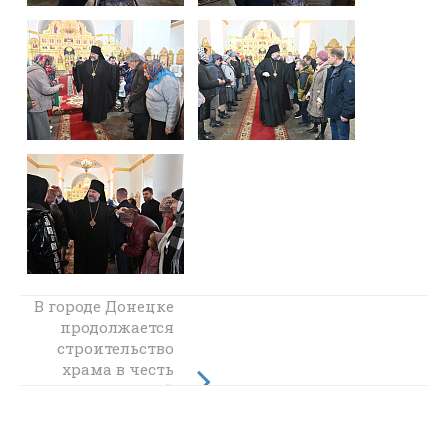
В городе Донецке
В поминальную
продолжается
субботу
строительство
Великого поста
храма в честь
епископ Симон
совершил
святой
Божественную
блаженной
литургию и
Матроны