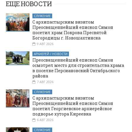
панихиду в
Московской
ЕЩЕ НОВОСТИ
храме святителя
Тихона
СЛУЖЕНИЕ
Задонского
С архипастырским визитом
поселка
Преосвященнейший епископ Симон
Тарасовский
посетил храм Покрова Пресвятой
Богородицы г. Новошахтинска
9 АВГ 2026
АРХИЕРЕЙ / НОВОСТИ
Преосвященнейший епископ Симон
осмотрел место для строительства храма
в поселке Персиановский Октябрьского
района
7 АВГ 2026
СЛУЖЕНИЕ
С архипастырским визитом
Преосвященнейший епископ Симон
посетил Георгиевское архиерейское
подворье хутора Киреевка
6 АВГ 2026
СЛУЖЕНИЕ