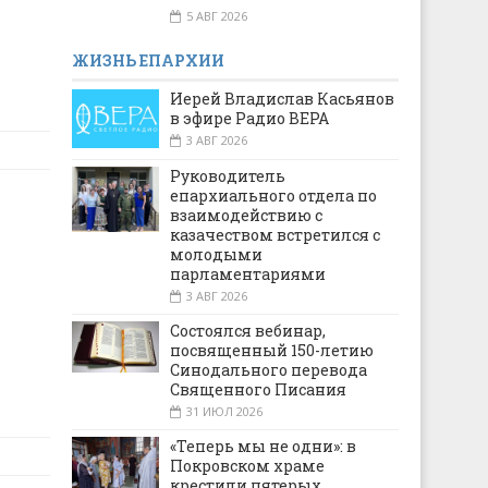
5 АВГ 2026
ЖИЗНЬ ЕПАРХИИ
Иерей Владислав Касьянов
в эфире Радио ВЕРА
3 АВГ 2026
Руководитель
епархиального отдела по
взаимодействию с
казачеством встретился с
молодыми
парламентариями
3 АВГ 2026
Состоялся вебинар,
посвященный 150-летию
Синодального перевода
Священного Писания
31 ИЮЛ 2026
«Теперь мы не одни»: в
Покровском храме
крестили пятерых