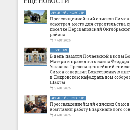
ЕЩЕ НОВОСТИ
АРХИЕРЕЙ / НОВОСТИ
Преосвященнейший епископ Симон
осмотрел место для строительства х
поселке Персиановский Октябрьско
района
7 АВГ 2026
СЛУЖЕНИЕ
В день памяти Почаевской иконы Б
Матери и праведного воина Феодора
Ушакова Преосвященнейший еписк
Симон совершил Божественную ли
в Покровском кафедральном соборе 
Шахты
5 АВГ 2026
АРХИЕРЕЙ / НОВОСТИ
Преосвященнейший епископ Симон
возглавил работу Епархиального со
4 АВГ 2026