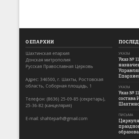
О ЕПАРХИИ
ПОСЛЕД
Шахтинская епархия
УКАЗЫ
Указ № 1
Донская митрополия
назначе
Русская Православная Церковь
Управля
Епархие
Адрес: 346500, г. Шахты, Ростовская
область, Соборная площадь, 1
УКАЗЫ
Указ № 1
состава 
Телефон: (8636) 25-09-85 (секретарь),
Шахтинс
25-36-82 (канцелярия)
ПИСЬМА
E-mail: shahteparh@gmail.com
Циркуля
праздно
образов