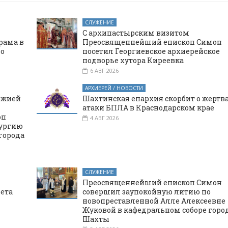
СЛУЖЕНИЕ
С архипастырским визитом
рама в
Преосвященнейший епископ Симон
го
посетил Георгиевское архиерейское
подворье хутора Киреевка
6 АВГ 2026
АРХИЕРЕЙ / НОВОСТИ
ожией
Шахтинская епархия скорбит о жертв
атаки БПЛА в Краснодарском крае
оп
4 АВГ 2026
тургию
города
СЛУЖЕНИЕ
Преосвященнейший епископ Симон
вета
совершил заупокойную литию по
новопреставленной Алле Алексеевне
Жуковой в кафедральном соборе горо
Шахты