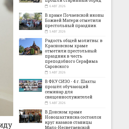
прошли старинный обряд
6 АВГ 2026
В храме Почаевской иконы
Божией Матери отметили
престольный праздник
5 АВГ 2026
Радость общей молитвы: в
Красновском храме
отметили престольный
праздник в честь
преподобного Серафима
Саровского
5 АВГ 2026
В ФКУ СИЗО - 4 г. Шахты
прошёл обучающий
семинар для
священнослужителей
5 АВГ 2026
В Донском храме
Новошахтинска состоялся
круг казаков станицы
иду
Мало-Несветаевской