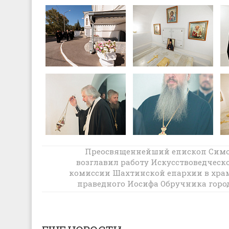
Преосвященнейший епископ Сим
Вместе с выпускниками Саратовской
возглавил работу Искусствоведческ
духовной семинарии епископ Симон
комиссии Шахтинской епархии в хра
встретился с митрополитом Саратовс
праведного Иосифа Обручника горо
Вольским Игнатием
Шах