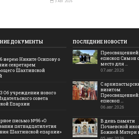
3 АВГ 2026
НИЕ ДОКУМЕНТЫ
ПОСЛЕДНИЕ НОВОСТИ
Преосвященне
епископ Симон 
16 иерею Никите Осипову о
место для ...
нии секретарем
07.авг.2026
ющего Шахтинской
й
С архипастырс
визитом
13 Об учреждении нового
Преосвященне
Издательского совета
епископ ...
кой Епархии
06.авг.2026
рное письмо №96 «О
В день памяти
вании пятнадцатилетия
Почаевской ик
ания Шахтинской епархии»
Божией Матери и 
05.авг.2026