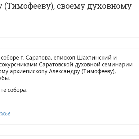
у (Тимофееву), своему духовному
м соборе г. Саратова, епископ Шахтинский и
сокурсниками Саратовской духовной семинарии
у архиепископу Александру (Тимофееву),
ебы.
те собора.
лжье