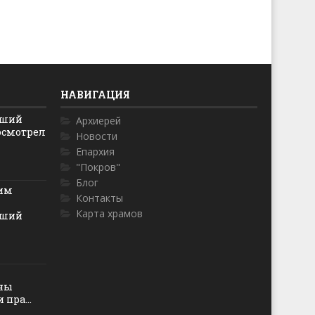
НАВИГАЦИЯ
йший
Архиерей
осмотрел
Новости
Епархия
"Покров"
Блог
ким
Контакты
Карта храмов
йший
оны
пра...