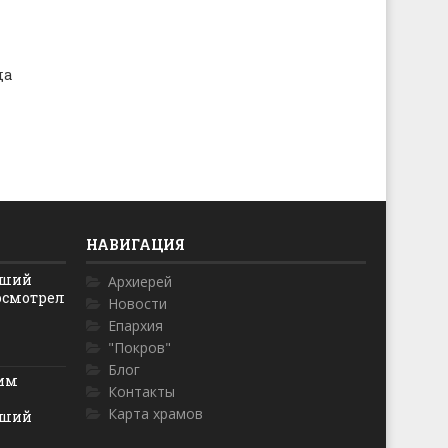
да
НАВИГАЦИЯ
йший
Архиерей
осмотрел
Новости
Епархия
"Покров"
Блог
ким
Контакты
Карта храмов
йший