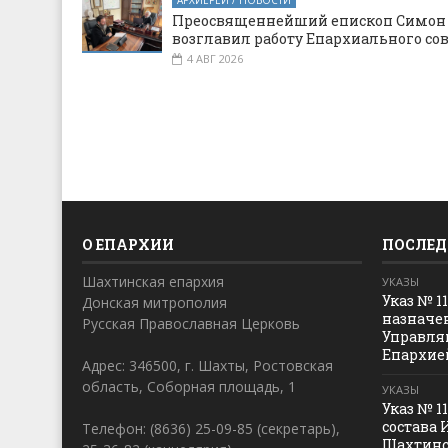
АРХИЕРЕЙ / НОВОСТИ
Преосвященнейший епископ Симон
возглавил работу Епархиального со
4 АВГ 2026
О ЕПАРХИИ
ПОСЛЕД
Шахтинская епархия
УКАЗЫ
Указ № 1
Донская митрополия
назначе
Русская Православная Церковь
Управля
Епархие
Адрес: 346500, г. Шахты, Ростовская
область, Соборная площадь, 1
УКАЗЫ
Указ № 1
состава 
Телефон: (8636) 25-09-85 (секретарь),
Шахтинс