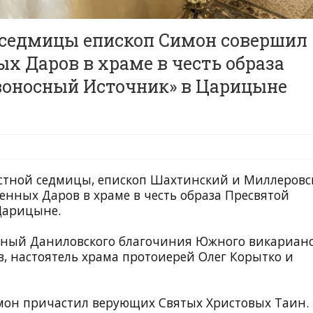
 седмицы епископ Симон совершил
 Даров в храме в честь образа
воносный Источник» в Царицыне
растной седмицы, епископ Шахтинский и Миллеров
ных Даров в храме в честь образа Пресвятой
Царицыне.
инный Даниловского благочиния Южного викариан
, настоятель храма протоиерей Олег Корытко и
мон причастил верующих Святых Христовых Таин.