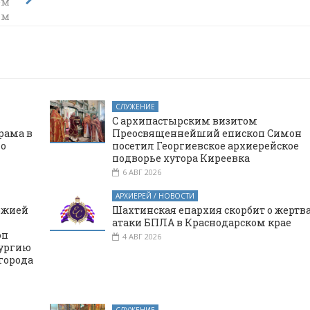
ем
ым
СЛУЖЕНИЕ
С архипастырским визитом
рама в
Преосвященнейший епископ Симон
го
посетил Георгиевское архиерейское
подворье хутора Киреевка
6 АВГ 2026
АРХИЕРЕЙ / НОВОСТИ
ожией
Шахтинская епархия скорбит о жертв
атаки БПЛА в Краснодарском крае
оп
4 АВГ 2026
тургию
города