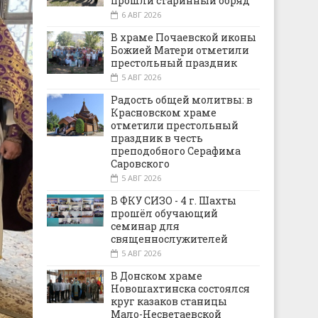
прошли старинный обряд
6 АВГ 2026
В храме Почаевской иконы
Божией Матери отметили
престольный праздник
5 АВГ 2026
Радость общей молитвы: в
Красновском храме
отметили престольный
праздник в честь
преподобного Серафима
Саровского
5 АВГ 2026
В ФКУ СИЗО - 4 г. Шахты
прошёл обучающий
семинар для
священнослужителей
5 АВГ 2026
В Донском храме
Новошахтинска состоялся
круг казаков станицы
Мало-Несветаевской