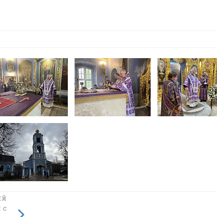
ий
 с