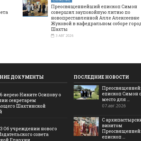
СЛУЖЕНИЕ
Преосвященнейший епископ Симон
вета
совершил заупокойную литию по
новопреставленной Алле Алексеевне
Жуковой в кафедральном соборе горо
Шахты
3 АВГ 2026
НИЕ ДОКУМЕНТЫ
ПОСЛЕДНИЕ НОВОСТИ
Преосвященне
епископ Симон 
16 иерею Никите Осипову о
место для ...
нии секретарем
07.авг.2026
ющего Шахтинской
й
С архипастырс
визитом
13 Об учреждении нового
Преосвященне
Издательского совета
епископ ...
кой Епархии