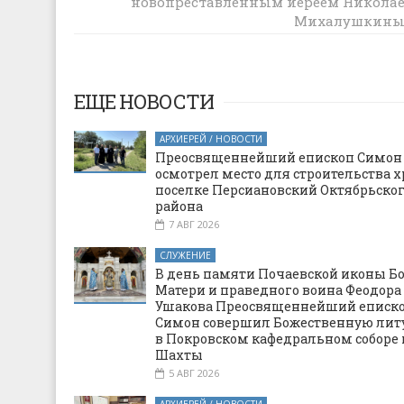
новопреставленным иереем Никола
священника Николая Михалушкина
Михалушкин
ЕЩЕ НОВОСТИ
АРХИЕРЕЙ / НОВОСТИ
Преосвященнейший епископ Симон
осмотрел место для строительства х
поселке Персиановский Октябрьско
района
7 АВГ 2026
СЛУЖЕНИЕ
В день памяти Почаевской иконы Б
Матери и праведного воина Феодора
Ушакова Преосвященнейший еписк
Симон совершил Божественную ли
в Покровском кафедральном соборе 
Шахты
5 АВГ 2026