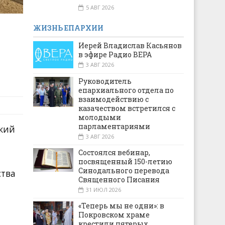
5 АВГ 2026
ЖИЗНЬ ЕПАРХИИ
Иерей Владислав Касьянов
в эфире Радио ВЕРА
3 АВГ 2026
Руководитель
епархиального отдела по
взаимодействию с
казачеством встретился с
молодыми
парламентариями
ский
3 АВГ 2026
Состоялся вебинар,
посвященный 150-летию
Синодального перевода
ства
Священного Писания
31 ИЮЛ 2026
«Теперь мы не одни»: в
Покровском храме
крестили пятерых