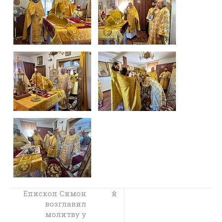
Епископ Симон
Преосвященнейший
епископ Симон
возглавил
совершил чин
молитву у