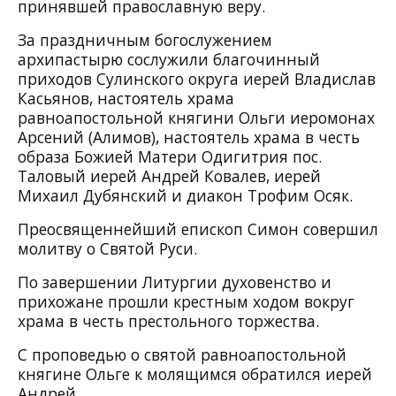
принявшей православную веру.
За праздничным богослужением
архипастырю сослужили благочинный
приходов Сулинского округа иерей Владислав
Касьянов, настоятель храма
равноапостольной княгини Ольги иеромонах
Арсений (Алимов), настоятель храма в честь
образа Божией Матери Одигитрия пос.
Таловый иерей Андрей Ковалев, иерей
Михаил Дубянский и диакон Трофим Осяк.
Преосвященнейший епископ Симон совершил
молитву о Святой Руси.
По завершении Литургии духовенство и
прихожане прошли крестным ходом вокруг
храма в честь престольного торжества.
С проповедью о святой равноапостольной
княгине Ольге к молящимся обратился иерей
Андрей.