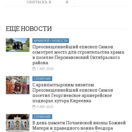
освящения креста и
святынь в
купола для храма в
старинном
казачьем храме
честь праведного
Иосифа Обручника
святителя
в городе Шахты
Николая
ЕЩЕ НОВОСТИ
Чудотворца
станицы
АРХИЕРЕЙ / НОВОСТИ
Еланской
Преосвященнейший епископ Симон
осмотрел место для строительства храма
в поселке Персиановский Октябрьского
района
7 АВГ 2026
СЛУЖЕНИЕ
С архипастырским визитом
Преосвященнейший епископ Симон
посетил Георгиевское архиерейское
подворье хутора Киреевка
6 АВГ 2026
СЛУЖЕНИЕ
В день памяти Почаевской иконы Божией
Матери и праведного воина Феодора