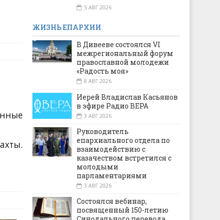
5 АВГ 2026
ЖИЗНЬ ЕПАРХИИ
В Дивееве состоялся VI
межрегиональный форум
православной молодежи
«Радость моя»
8 АВГ 2026
Иерей Владислав Касьянов
в эфире Радио ВЕРА
анные
3 АВГ 2026
Руководитель
епархиального отдела по
ахты.
взаимодействию с
казачеством встретился с
молодыми
парламентариями
3 АВГ 2026
Состоялся вебинар,
посвященный 150-летию
Синодального перевода