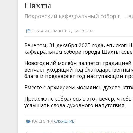
Шахты
Покровский кафедральный собор г. Ша
ОПУБЛИКОВАНО 31 ДЕКАБРЯ 2025
Вечером, 31 декабря 2025 года, еписко
кафедральном соборе города Шахты сове
Новогодний молебн является традицией 
венчает уходящий год благодарственны
блага и предваряет год наступающий пр
Вместе с архиереем молились духовенств
Прихожане собралось в этот вечер, чтоб
услышать слова духовного напутствия.
КАТЕГОРИЯ
СЛУЖЕНИЕ