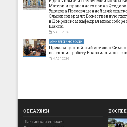
В день памяти Почаевской иконы Б
Матери и праведного воина Феодора
Ушакова Преосвященнейший еписк
Симон совершил Божественную ли
в Покровском кафедральном соборе 
Шахты
5 АВГ 2026
АРХИЕРЕЙ / НОВОСТИ
Преосвященнейший епископ Симон
возглавил работу Епархиального со
4 АВГ 2026
О ЕПАРХИИ
ПОСЛЕД
Шахтинская епархия