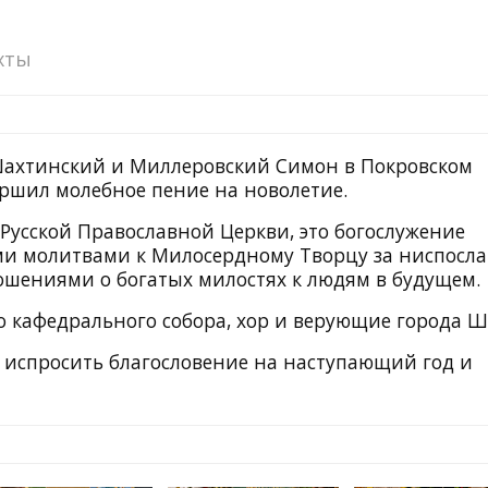
хты
п Шахтинский и Миллеровский Симон в Покровском
ршил молебное пение на новолетие.
Русской Православной Церкви, это богослужение
ми молитвами к Милосердному Творцу за ниспосл
ошениями о богатых милостях к людям в будущем.
о кафедрального собора, хор и верующие города Ш
ы испросить благословение на наступающий год и