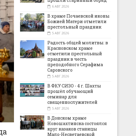
прошли старинный обряд
6 АВГ 2026
В храме Почаевской иконы
Божией Матери отметили
престольный праздник
5 АВГ 2026
Радость общей молитвы: в
Красновском храме
отметили престольный
праздник в честь
преподобного Серафима
Саровского
5 АВГ 2026
В ФКУ СИЗО - 4 г. Шахты
прошёл обучающий
семинар для
священнослужителей
5 АВГ 2026
В Донском храме
Новошахтинска состоялся
круг казаков станицы
да
Мало-Несветаевской