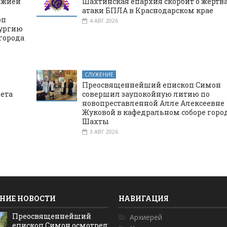
ожией
Шахтинская епархия скорбит о жертв
атаки БПЛА в Краснодарском крае
оп
4 АВГ 2026
тургию
города
СЛУЖЕНИЕ
Преосвященнейший епископ Симон
вета
совершил заупокойную литию по
новопреставленной Алле Алексеевне
Жуковой в кафедральном соборе горо
Шахты
3 АВГ 2026
НИЕ НОВОСТИ
НАВИГАЦИЯ
Преосвященнейший
Архиерей
епископ Симон осмотрел