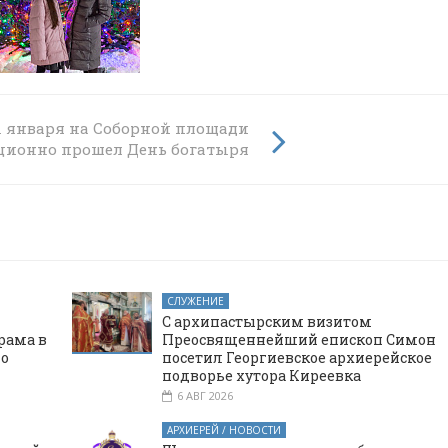
1 января на Соборной площади
а
ционно прошел День богатыря
СЛУЖЕНИЕ
С архипастырским визитом
рама в
Преосвященнейший епископ Симон
го
посетил Георгиевское архиерейское
подворье хутора Киреевка
6 АВГ 2026
АРХИЕРЕЙ / НОВОСТИ