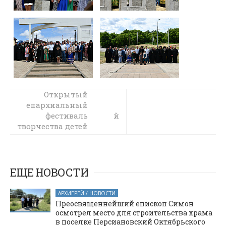
В праздник
Открытый
епархиальный
Пятидесятницы
Преосвященнейший
фестиваль
творчества детей
епископ Симон
совершил
с
ограниченными
Божественную
возможностями
литургию в храме
здоровья «Дети
Святой Троицы
ЕЩЕ НОВОСТИ
города Каменск-
Солнца 2026»
состоялся на
Шахтинский
АРХИЕРЕЙ / НОВОСТИ
Пятницком
Преосвященнейший епископ Симон
архиерейском
осмотрел место для строительства храма
подворье
в поселке Персиановский Октябрьского