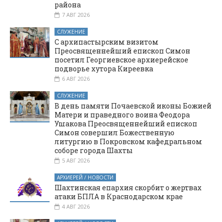
района
станицы
7 АВГ 2026
Манычской
Багаевского
СЛУЖЕНИЕ
района
С архипастырским визитом
Ростовской
Преосвященнейший епископ Симон
области
посетил Георгиевское архиерейское
подворье хутора Киреевка
6 АВГ 2026
СЛУЖЕНИЕ
В день памяти Почаевской иконы Божией
Матери и праведного воина Феодора
Ушакова Преосвященнейший епископ
Симон совершил Божественную
литургию в Покровском кафедральном
соборе города Шахты
5 АВГ 2026
АРХИЕРЕЙ / НОВОСТИ
Шахтинская епархия скорбит о жертвах
атаки БПЛА в Краснодарском крае
4 АВГ 2026