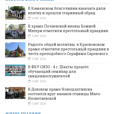
В Каменском благочинии казачата дали
клятву и прошли старинный обряд
6 АВГ 2026
В храме Почаевской иконы Божией
Матери отметили престольный праздник
5 АВГ 2026
Радость общей молитвы: в Красновском
храме отметили престольный праздник в
честь преподобного Серафима Саровского
5 АВГ 2026
В ФКУ СИЗО - 4 г. Шахты прошёл
обучающий семинар для
священнослужителей
5 АВГ 2026
В Донском храме Новошахтинска
состоялся круг казаков станицы Мало-
Несветаевской
5 АВГ 2026
ЖИЗНЬ ЕПАРХИИ