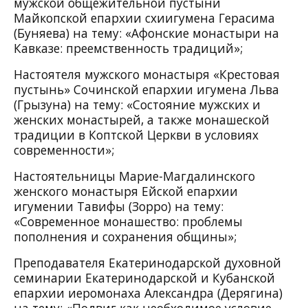
мужской общежительной пустыни
Майкопской епархии схиигумена Герасима
(Буняева) на тему: «Афонские монастыри на
Кавказе: преемственность традиций»;
Настоятеля мужского монастыря «Крестовая
пустынь» Сочинской епархии игумена Льва
(Грызуна) на тему: «Состояние мужских и
женских монастырей, а также монашеской
традиции в Коптской Церкви в условиях
современности»;
Настоятельницы Марие-Магдалинского
женского монастыря Ейской епархии
игумении Тавифы (Зорро) на тему:
«Современное монашество: проблемы
пополнения и сохранения общины»;
Преподавателя Екатеринодарской духовной
семинарии Екатеринодарской и Кубанской
епархии иеромонаха Александра (Дерягина)
на тему: «Подвиг как необходимое условие