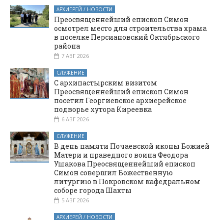
крестный ход из
АРХИЕРЕЙ / НОВОСТИ
станицы Боковской
Преосвященнейший епископ Симон
осмотрел место для строительства храма
в поселке Персиановский Октябрьского
района
7 АВГ 2026
СЛУЖЕНИЕ
С архипастырским визитом
Преосвященнейший епископ Симон
посетил Георгиевское архиерейское
подворье хутора Киреевка
6 АВГ 2026
СЛУЖЕНИЕ
В день памяти Почаевской иконы Божией
Матери и праведного воина Феодора
Ушакова Преосвященнейший епископ
Симон совершил Божественную
литургию в Покровском кафедральном
соборе города Шахты
5 АВГ 2026
АРХИЕРЕЙ / НОВОСТИ