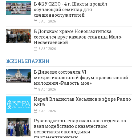
В ФКУ СИЗО - 4 г. Шахты прошёл
обучающий семинар для
священнослужителей
5 АВГ 2026
В Донском храме Новошахтинска
состоялся круг казаков станицы Мало-
Несветаевской
5 АВГ 2026
ЖИЗНЬ ЕПАРХИИ
В Дивееве состоялся VI
межрегиональный форум православной
молодежи «Радость моя»
8 АВГ 2026
Иерей Владислав Касьянов в эфире Радио
ВЕРА
3 АВГ 2026
Руководитель епархиального отдела по
взаимодействию с казачеством
встретился с молодыми
парламентариями