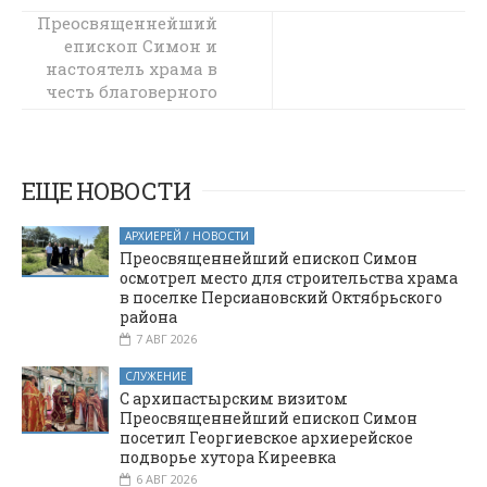
Преосвященнейший
Преосвященнейший
епископ Симон и
епископ Симон
настоятель храма в
встретился с
честь благоверного
православными
князя Александра
следопытами
Невского города
Багаевского
Шахты обсудили
благочиния
вопросы
ЕЩЕ НОВОСТИ
организации
внутреннего
АРХИЕРЕЙ / НОВОСТИ
убранства храма
Преосвященнейший епископ Симон
осмотрел место для строительства храма
в поселке Персиановский Октябрьского
района
7 АВГ 2026
СЛУЖЕНИЕ
С архипастырским визитом
Преосвященнейший епископ Симон
посетил Георгиевское архиерейское
подворье хутора Киреевка
6 АВГ 2026