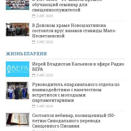
обучающий семинар для
священнослужителей
5 АВГ 2026
В Донском храме Новошахтинска
состоялся круг казаков станицы Мало-
Несветаевской
5 АВГ 2026
ЖИЗНЬ ЕПАРХИИ
Иерей Владислав Касьянов в эфире Радио
ВЕРА
3 АВГ 2026
Руководитель епархиального отдела по
взаимодействию с казачеством
встретился с молодыми
парламентариями
3 АВГ 2026
Состоялся вебинар, посвященный 150-
летию Синодального перевода
Священного Писания