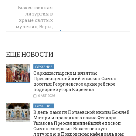
Божественная
Донская икона
Божией Матери
литургия в
храме святых
прибыла в
мучениц Веры,
Покровский
кафедральный
Надежды,
собор города
Любови и
матери их Софии
Шахты
в станице
ЕЩЕ НОВОСТИ
Багаевской
СЛУЖЕНИЕ
С архипастырским визитом
Преосвященнейший епископ Симон
посетил Георгиевское архиерейское
подворье хутора Киреевка
6 АВГ 2026
СЛУЖЕНИЕ
В день памяти Почаевской иконы Божией
Матери и праведного воина Феодора
Ушакова Преосвященнейший епископ
Симон совершил Божественную
литургию в Покровском кафедральном