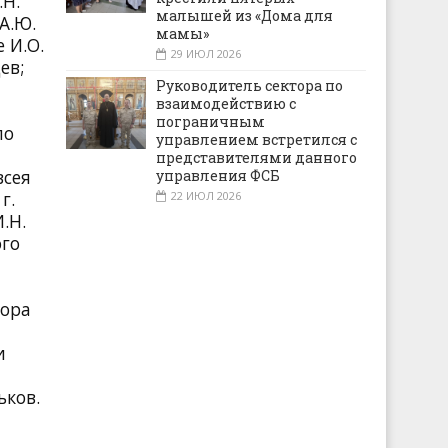
.Н.
малышей из «Дома для
А.Ю.
мамы»
 И.О.
29 ИЮЛ 2026
ев;
Руководитель сектора по
взаимодействию с
пограничным
по
управлением встретился с
представителями данного
всея
управления ФСБ
г.
22 ИЮЛ 2026
.Н.
ого
тора
и
ьков.