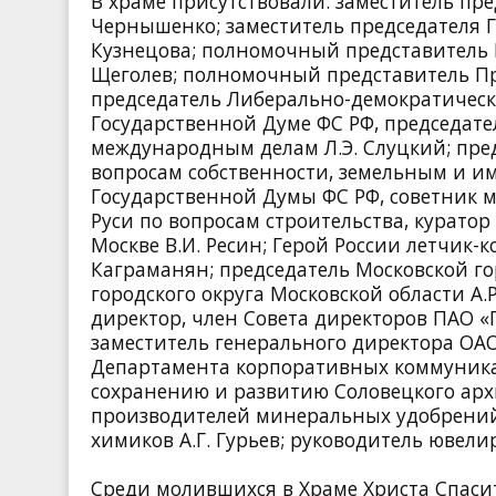
В храме присутствовали: заместитель пр
Чернышенко; заместитель председателя 
Кузнецова; полномочный представитель 
Щеголев; полномочный представитель Пр
председатель Либерально-демократическ
Государственной Думе ФС РФ, председат
международным делам Л.Э. Слуцкий; пре
вопросам собственности, земельным и и
Государственной Думы ФС РФ, советник м
Руси по вопросам строительства, курато
Москве В.И. Ресин; Герой России летчик-к
Каграманян; председатель Московской г
городского округа Московской области А
директор, член Совета директоров ПАО «
заместитель генерального директора ОАО
Департамента корпоративных коммуника
сохранению и развитию Соловецкого архи
производителей минеральных удобрений А
химиков А.Г. Гурьев; руководитель ювели
Среди молившихся в Храме Христа Спаси