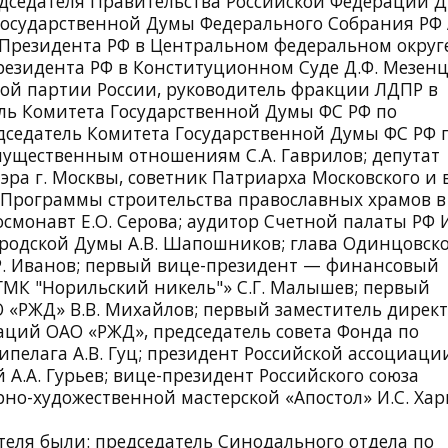
едседателя Правительства Российской Федерации Д
Государственной Думы Федерального Собрания РФ 
Президента РФ в Центральном федеральном округе
езидента РФ в Конституционном Суде Д.Ф. Мезенц
ой партии России, руководитель фракции ЛДПР в
ель Комитета Государственной Думы ФС РФ по
дседатель Комитета Государственной Думы ФС РФ 
мущественным отношениям С.А. Гаврилов; депутат
эра г. Москвы, советник Патриарха Московского и 
р Программы строительства православных храмов в 
осмонавт Е.О. Серова; аудитор Счетной палаты РФ И
ородской Думы А.В. Шапошников; глава Одинцовск
.Р. Иванов; первый вице-президент — финансовый
ГМК "Норильский никель"» С.Г. Малышев; первый
 «РЖД» В.В. Михайлов; первый заместитель дирек
ций ОАО «РЖД», председатель совета Фонда по
пелага А.В. Гуц; президент Российской ассоциаци
.А. Гурьев; вице-президент Российского союза
рно-художественной мастерской «Апостол» И.С. Хар
теля были: председатель Синодального отдела по