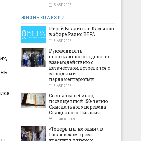
5 АВГ 2026
ЖИЗНЬ ЕПАРХИИ
Иерей Владислав Касьянов
в эфире Радио ВЕРА
3 АВГ 2026
Руководитель
епархиального отдела по
их,
взаимодействию с
казачеством встретился с
ень
молодыми
парламентариями
3 АВГ 2026
ился
Состоялся вебинар,
посвященный 150-летию
Синодального перевода
Священного Писания
31 ИЮЛ 2026
«Теперь мы не одни»: в
Покровском храме
крестили пятерых