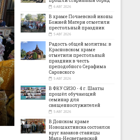
прошли старинный обряд
6 АВГ 2026
В храме Почаевской иконы
Божией Матери отметили
престольный праздник
5 АВГ 2026
Радость общей молитвы: в
Красновском храме
отметили престольный
праздник в честь
преподобного Серафима
Саровского
5 АВГ 2026
В ФКУ СИЗО - 4 г. Шахты
прошёл обучающий
семинар для
священнослужителей
5 АВГ 2026
В Донском храме
Новошахтинска состоялся
круг казаков станицы
Мало-Несветаевской