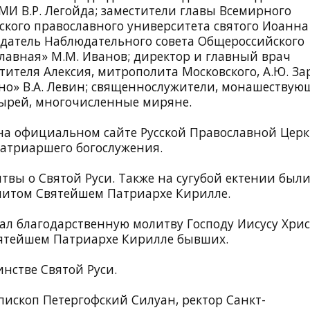
И В.Р. Легойда; заместители главы Всемирного
йского православного университета святого Иоанна
седатель Наблюдательного совета Общероссийского
лавная» М.М. Иванов; директор и главный врач
теля Алексия, митрополита Московского, А.Ю. За
но» В.А. Левин; священнослужители, монашествую
ырей, многочисленные миряне.
е на официальном сайте Русской Православной Цер
атриаршего богослужения.
твы о Святой Руси. Также на сугубой ектении был
нитом Святейшем Патриархе Кирилле.
л благодарственную молитву Господу Иисусу Хрис
вятейшем Патриархе Кирилле бывших.
нстве Святой Руси.
ископ Петергофский Силуан, ректор Санкт-