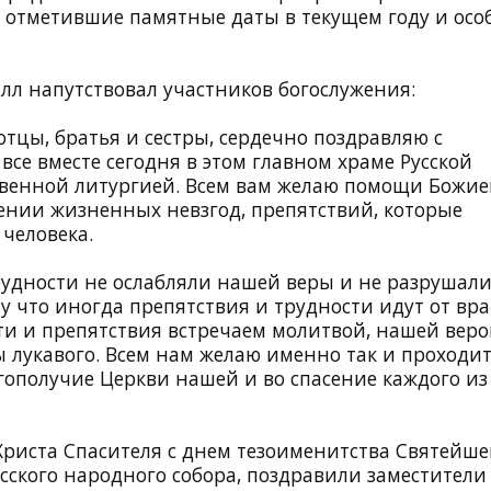
отметившие памятные даты в текущем году и осо
л напутствовал участников богослужения:
 отцы, братья и сестры, сердечно поздравляю с
се вместе сегодня в этом главном храме Русской
венной литургией. Всем вам желаю помощи Божие
лении жизненных невзгод, препятствий, которые
человека.
рудности не ослабляли нашей веры и не разрушал
 что иногда препятствия и трудности идут от вра
сти и препятствия встречаем молитвой, нашей веро
ы лукавого. Всем нам желаю именно так и проходи
ополучие Церкви нашей и во спасение каждого из 
Христа Спасителя с днем тезоименитства Святейше
сского народного собора, поздравили заместители