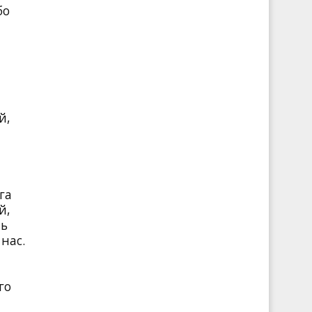
бо
й,
и
га
й,
ть
нас.
го