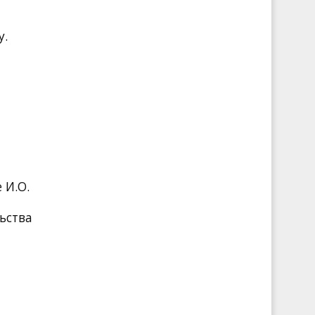
у.
 И.О.
ьства
и