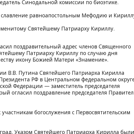
седатель Синодальной комиссии по биоэтике.
 славление равноапостольным Мефодию и Кирилл
именитому Святейшему Патриарху Кириллу.
ласил поздравительный адрес членов Священного
ятейшему Патриарху Кириллу по случаю дня
шеству икону Божией Матери «Знамение».
ии В.В. Путина Святейшего Патриарха Кирилла
резидента РФ в Центральном федеральном округе
йской Федерации — заместитель председателя
орый огласил поздравление председателя Правител
к участникам богослужения с Первосвятительским
аград. Указом Святейшего Патриарха Кирилла был