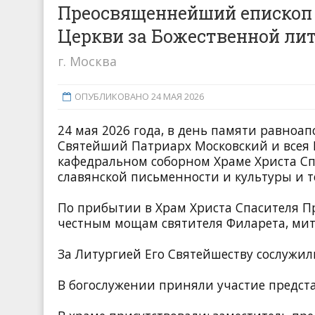
Преосвященнейший епископ
Церкви за Божественной ли
г. Москва
ОПУБЛИКОВАНО 24 МАЯ 2026
24 мая 2026 года, в день памяти равноа
Святейший Патриарх Московский и всея 
кафедральном соборном Храме Христа Спа
славянской письменности и культуры и 
По прибытии в Храм Христа Спасителя П
честным мощам святителя Филарета, мит
За Литургией Его Святейшеству сослужил
В богослужении приняли участие предст