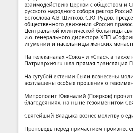
взаимодействию Церкви с обществом и СМ
русского народного собора ректор Росси
Богослова А.В. Щипков, С.Ю. Рудов, пред
общественного движения «Россия правос
Центральной клинической больницы святи
и.о. генерального директора ХПП «Софри
игумении и насельницы женских монаст
На телеканалах «Союз» и «Спас», а такж
Патриархия.ru шла прямая трансляция П
На сугубой ектении были вознесены моли
возглашены особые прошения о тезоиме
Митрополит Ювеналий (Поярков) прочита
благодеяниях, на ныне тезоименитом С
Святейший Владыка вознес молитву о еди
Проповедь перед причастием произнес еп