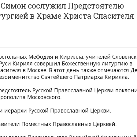
 Симон сослужил Предстоятелю
тургией в Храме Христа Спасителя
постольных Мефодия и Кирилла, учителей Словенск
Руси Кирилл совершил Божественную литургию в
сителя в Москве. В этот день также отмечаются Д
тезоименитство Святейшего Патриарха Кирилла.
редстоятель Русской Православной Церкви поклон
рополита Московского.
и иерархи Русской Православной Церкви.
авители Поместных Православных Церквей.