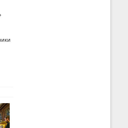
»
ники