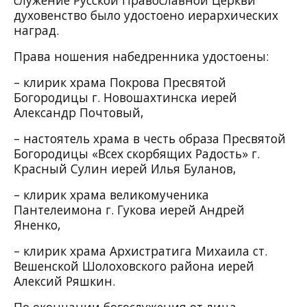
духовенство было удостоено иерархических
наград.
Права ношения набедренника удостоены:
– клирик храма Покрова Пресвятой
Богородицы г. Новошахтинска иерей
Александр Почтовый,
– настоятель храма в честь образа Пресвятой
Богородицы «Всех скорбящих Радость» г.
Красный Сулин иерей Илья Буланов,
– клирик храма великомученика
Пантелеимона г. Гукова иерей Андрей
Яненко,
– клирик храма Архистратига Михаила ст.
Вешенской Шолоховского р
айона иерей
Алексий Ряшкин.
По окончании богослужения от лица