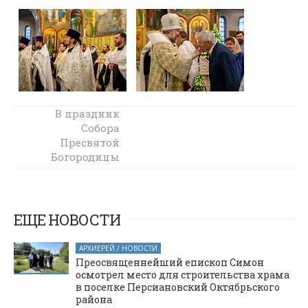
В ночь с 6 на 7
В праздник
января в
Собора
Покровском
Пресвятой
кафедральном
Богородицы
епископ Симон
соборе города
Шахты
совершил
встретили
Литургию в
Рождество
Покровском
ЕЩЕ НОВОСТИ
кафедральном
Христово
соборе города
АРХИЕРЕЙ / НОВОСТИ
Шахты
Преосвященнейший епископ Симон
осмотрел место для строительства храма
в поселке Персиановский Октябрьского
района