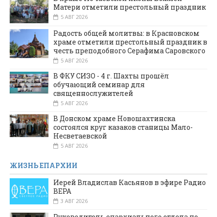
Матери отметили престольный праздник
5 АВГ 2026
Радость общей молитвы: в Красновском
храме отметили престольный праздник в
честь преподобного Серафима Саровского
5 АВГ 2026
В ФКУ СИЗО - 4 г. Шахты прошёл
обучающий семинар для
священнослужителей
5 АВГ 2026
В Донском храме Новошахтинска
состоялся круг казаков станицы Мало-
Несветаевской
5 АВГ 2026
ЖИЗНЬ ЕПАРХИИ
Иерей Владислав Касьянов в эфире Радио
ВЕРА
3 АВГ 2026
Руководитель епархиального отдела по