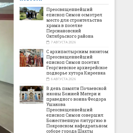
Преосвященнейший
епископ Симон осмотрел
место для строительства
храма в поселке
Персиановский
Октябрьского района
7 АВГУСТА 2026
С архипастырским визитом
Преосвященнейший
епископ Симон посетил
Георгиевское архиерейское
подворье хутора Киреевка
6 АВГУСТА 2026
В день памяти Почаевской
иконы Божией Матери и
праведного воина Феодора
Ушакова
Преосвященнейший
епископ Симон совершил
Божественную литургию в
Покровском кафедральном
соборе города Шахты