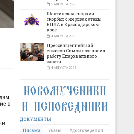
5 АВГУСТА 2026
Шахтинская епархия
скорбит о жертвах атаки
БПЛА в Краснодарском
крае
4 АВГУСТА 2026
Преосвященнейший
епископ Симон возглавил
работу Епархиального
совета
4 АВГУСТА 2026
едям
ие в
ДОКУМЕНТЫ
чи
Письма
Указы
Удостоверения