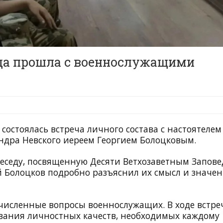
да прошла с военнослужащими
 состоялась встреча личного состава с настоятелем
андра Невского иереем Георгием Болоцковым.
еседу, посвященную Десяти Ветхозаветным Запов
й Болоцков подробно разъяснил их смысл и значен
очисленные вопросы военнослужащих. В ходе встре
вания личностных качеств, необходимых каждому