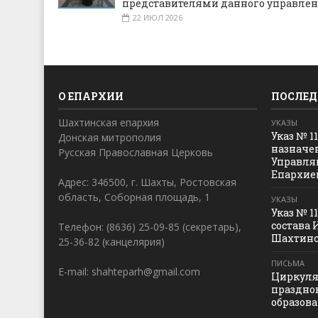
представителями данного управле
22 ИЮЛ 2026
О ЕПАРХИИ
ПОСЛЕД
Шахтинская епархия
УКАЗЫ
Указ № 1
Донская митрополия
назначе
Русская Православная Церковь
Управля
Епархие
Адрес: 346500, г. Шахты, Ростовская
область, Соборная площадь, 1
УКАЗЫ
Указ № 1
состава 
Телефон: (8636) 25-09-85 (секретарь),
Шахтинс
25-36-82 (канцелярия)
ПИСЬМА
E-mail: shahteparh@gmail.com
Циркуля
праздно
образов