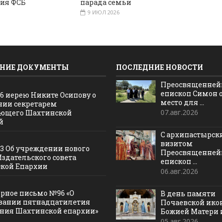
ния ФСБ
парада семьи
9 ИЮЛ 2026
НИЕ ДОКУМЕНТЫ
ПОСЛЕДНИЕ НОВОСТИ
Преосвященне
епископ Симон 
16 иерею Никите Осипову о
место для ...
нии секретарем
07.авг.2026
ющего Шахтинской
й
С архипастырс
визитом
13 Об учреждении нового
Преосвященне
Издательского совета
епископ ...
кой Епархии
06.авг.2026
рное письмо №96 «О
В день памяти
вании пятнадцатилетия
Почаевской ик
ания Шахтинской епархии»
Божией Матери и 
05.авг.2026