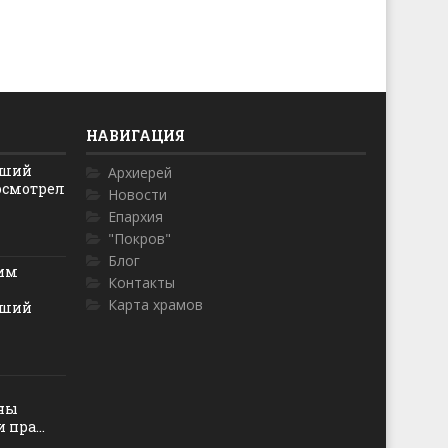
НАВИГАЦИЯ
йший
Архиерей
осмотрел
Новости
Епархия
"Покров"
Блог
ким
Контакты
Карта храмов
йший
оны
пра...