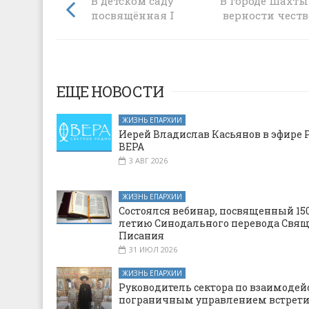
В детском саду «Теремок» прошла встр
В городе Шахты
посвящённая Петру и Февронии Мур
верности чест
ЕЩЕ НОВОСТИ
ЖИЗНЬ ЕПАРХИИ
Иерей Владислав Касьянов в эфире 
ВЕРА
3 АВГ 2026
ЖИЗНЬ ЕПАРХИИ
Состоялся вебинар, посвященный 150
летию Синодального перевода Свя
Писания
31 ИЮЛ 2026
ЖИЗНЬ ЕПАРХИИ
Руководитель сектора по взаимодей
пограничным управлением встрети