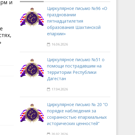
орм и
Циркулярное письмо №96 «О
праздновании
пятнадцатилетия
образования Шахтинской
е
епархии»
тях,
ь
16.06.2026
Циркулярное письмо №51 о
помощи пострадавшим на
территории Республики
Дагестан
17.04.2026
Циркулярное письмо № 20 “О
порядке наблюдения за
сохранностью епархиальных
исторических ценностей”
20.02.2026