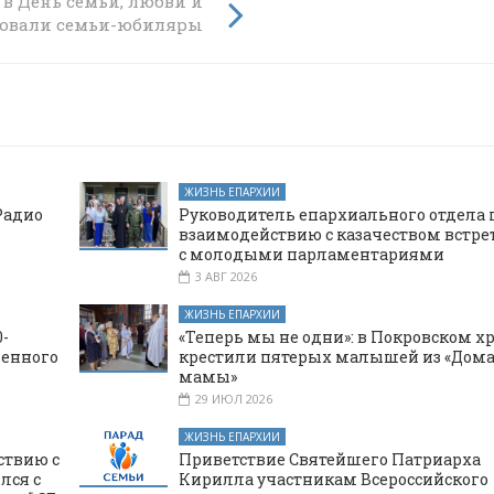
еча,
 в День семьи, любви и
омским
вовали семьи-юбиляры
ЖИЗНЬ ЕПАРХИИ
Радио
Руководитель епархиального отдела 
взаимодействию с казачеством встре
с молодыми парламентариями
3 АВГ 2026
ЖИЗНЬ ЕПАРХИИ
-
«Теперь мы не одни»: в Покровском х
щенного
крестили пятерых малышей из «Дома
мамы»
29 ИЮЛ 2026
ЖИЗНЬ ЕПАРХИИ
ствию с
Приветствие Святейшего Патриарха
лся с
Кирилла участникам Всероссийского