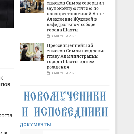
епископ Симон совершил
заупокойную литию по
новопреставленной Алле
Алексеевне Жуковой в
кафедральном соборе
города Шахты
3 АВГУСТА 2026
Преосвященнейший
епископ Симон поздравил
главу Администрации
города Шахты с днем
рождения
3 АВГУСТА 2026
ик
ипов
роста
ДОКУМЕНТЫ
и в