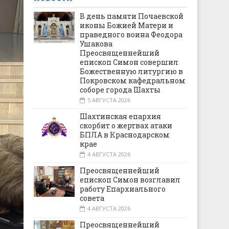
В день памяти Почаевской
иконы Божией Матери и
праведного воина Феодора
Ушакова
Преосвященнейший
епископ Симон совершил
Божественную литургию в
Покровском кафедральном
соборе города Шахты
5 АВГУСТА 2026
Шахтинская епархия
скорбит о жертвах атаки
БПЛА в Краснодарском
крае
4 АВГУСТА 2026
Преосвященнейший
епископ Симон возглавил
работу Епархиального
совета
4 АВГУСТА 2026
Преосвященнейший