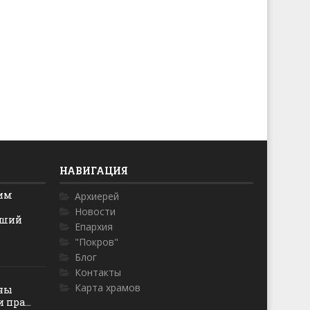
НАВИГАЦИЯ
ким
Архиерей
Новости
йший
Епархия
"Покров"
Блог
Контакты
Карта храмов
оны
пра...