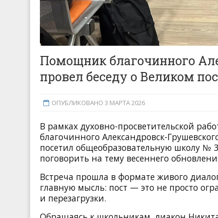
Помощник благочинного Але
провел беседу о Великом по
ОПУБЛИКОВАНО 3 МАРТА 2026
В рамках духовно-просветительской раб
благочинного Александровск-Грушевског
посетил общеобразовательную школу № 38.
поговорить на тему весеннего обновлени
Встреча прошла в формате живого диалог
главную мысль: пост — это не просто ог
и перезагрузки.
Обращаясь к школьникам, диакон Никит