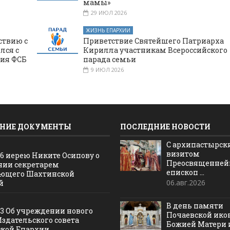
мамы»
29 ИЮЛ 2026
ЖИЗНЬ ЕПАРХИИ
ствию с
Приветствие Святейшего Патриарха
лся с
Кирилла участникам Всероссийского
ния ФСБ
парада семьи
9 ИЮЛ 2026
НИЕ ДОКУМЕНТЫ
ПОСЛЕДНИЕ НОВОСТИ
С архипастырс
визитом
16 иерею Никите Осипову о
Преосвященне
нии секретарем
епископ ...
ющего Шахтинской
06.авг.2026
й
В день памяти
13 Об учреждении нового
Почаевской ик
Издательского совета
Божией Матери и 
кой Епархии