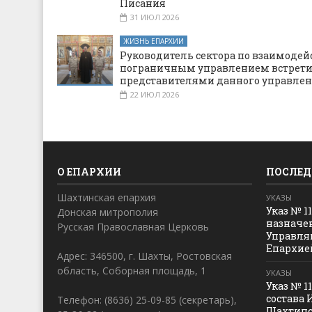
Писания
31 ИЮЛ 2026
ЖИЗНЬ ЕПАРХИИ
Руководитель сектора по взаимодей
пограничным управлением встрети
представителями данного управле
22 ИЮЛ 2026
О ЕПАРХИИ
ПОСЛЕД
Шахтинская епархия
УКАЗЫ
Указ № 1
Донская митрополия
назначе
Русская Православная Церковь
Управля
Епархие
Адрес: 346500, г. Шахты, Ростовская
область, Соборная площадь, 1
УКАЗЫ
Указ № 1
состава 
Телефон: (8636) 25-09-85 (секретарь),
Шахтинс