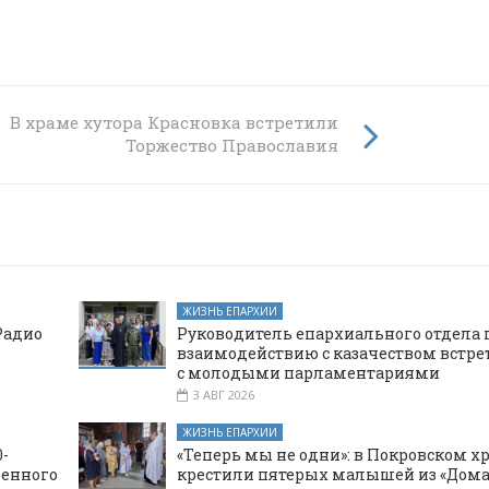
хты
В храме хутора Красновка встретили
Торжество Православия
ЖИЗНЬ ЕПАРХИИ
Радио
Руководитель епархиального отдела 
взаимодействию с казачеством встре
с молодыми парламентариями
3 АВГ 2026
ЖИЗНЬ ЕПАРХИИ
-
«Теперь мы не одни»: в Покровском х
щенного
крестили пятерых малышей из «Дома