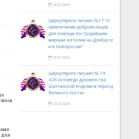
20.02.2026
Циркулярное письмо №17 “О
привлечении добровольцев
для помощи пострадавшим
мирным жителям на Донбассе
и в Новороссии”
30.01.2026
Циркулярное письмо № 14
«Об исповеди духовенства
Шахтинской епархии в период
Великого поста»
по
тился
23.01.2026
раме
 для