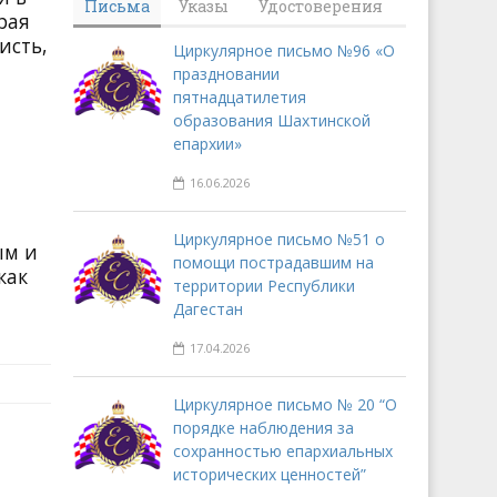
Письма
Указы
Удостоверения
рая
исть,
Циркулярное письмо №96 «О
праздновании
пятнадцатилетия
образования Шахтинской
епархии»
16.06.2026
Циркулярное письмо №51 о
ым и
помощи пострадавшим на
как
территории Республики
Дагестан
17.04.2026
Циркулярное письмо № 20 “О
порядке наблюдения за
сохранностью епархиальных
исторических ценностей”