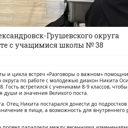
ксандровск-Грушевского округа
сте с учащимися школы № 38
оты и цикла встреч «Разговоры о важном» помощн
о округа по работе с молодежью диакон Никита Ос
 Гость встретился с учениками 8-9 классов, чтобы
я души и значения Великого поста.
а. Отец Никита постарался донести до подростков
раничение в пище, а возможность для внутреннего 
а провел параллели между весенними изменениям