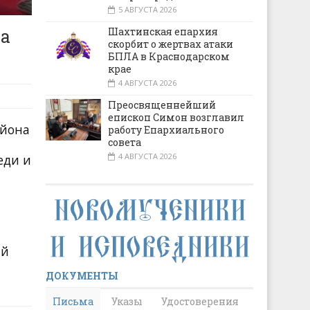
5 АВГУСТА 2026
ва
Шахтинская епархия
скорбит о жертвах атаки
БПЛА в Краснодарском
крае
4 АВГУСТА 2026
Преосвященнейший
епископ Симон возглавил
айона
работу Епархиального
совета
4 АВГУСТА 2026
еди и
ый
ДОКУМЕНТЫ
Письма
Указы
Удостоверения