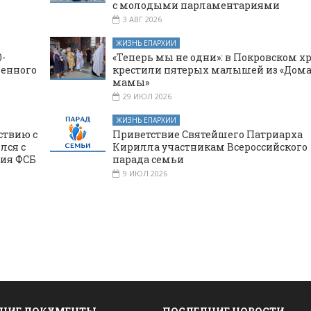
с молодыми парламентариями
3 АВГ 2026
ЖИЗНЬ ЕПАРХИИ
-
«Теперь мы не одни»: в Покровском х
щенного
крестили пятерых малышей из «Дома
мамы»
29 ИЮЛ 2026
ЖИЗНЬ ЕПАРХИИ
ствию с
Приветствие Святейшего Патриарха
лся с
Кирилла участникам Всероссийского
ния ФСБ
парада семьи
9 ИЮЛ 2026