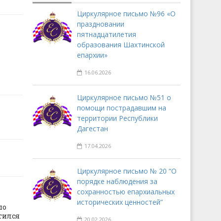
Циркулярное письмо №96 «О
праздновании
пятнадцатилетия
образования Шахтинской
епархии»
16.06.2026
Циркулярное письмо №51 о
помощи пострадавшим на
территории Республики
Дагестан
17.04.2026
Циркулярное письмо № 20 “О
порядке наблюдения за
сохранностью епархиальных
исторических ценностей”
по
тился
20.02.2026