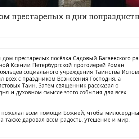
ом престарелых в дни попразднст
 дом престарелых посёлка Садовый Багаевского р
нной Ксении Петербургской протоиерей Роман
ояльцев социального учреждения Таинства Испов
л всех с праздником Вознесения Господня, а
стовых Таин. Затем священник рассказал о
дня и духовном смысле этого события для всех
н пожелал всем помощи Божией, чтобы милосердн
 а также даровал всем радость, утешение и мир.