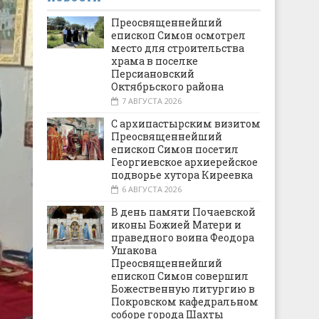
Преосвященнейший
епископ Симон осмотрел
место для строительства
храма в поселке
Персиановский
Октябрьского района
7 АВГУСТА 2026
С архипастырским визитом
Преосвященнейший
епископ Симон посетил
Георгиевское архиерейское
подворье хутора Киреевка
6 АВГУСТА 2026
В день памяти Почаевской
иконы Божией Матери и
праведного воина Феодора
Ушакова
Преосвященнейший
епископ Симон совершил
Божественную литургию в
Покровском кафедральном
соборе города Шахты