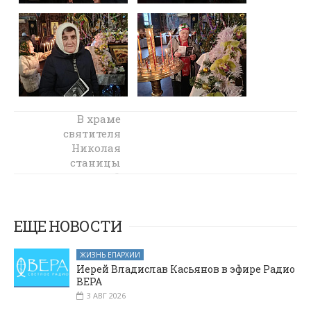
В Родионово-
В храме
Несветайской
святителя
прошли
Николая
праздничные
станицы
мероприятия в
Багаевской
честь Рождества
прошел
рождественский
Христова
утренник для
ЕЩЕ НОВОСТИ
детей и их
родителей
ЖИЗНЬ ЕПАРХИИ
Иерей Владислав Касьянов в эфире Радио
ВЕРА
3 АВГ 2026