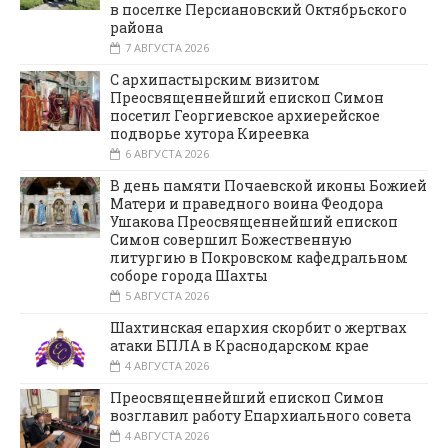
в поселке Персиановский Октябрьского
района
7 АВГУСТА 2026
С архипастырским визитом
Преосвященнейший епископ Симон
посетил Георгиевское архиерейское
подворье хутора Киреевка
6 АВГУСТА 2026
В день памяти Почаевской иконы Божией
Матери и праведного воина Феодора
Ушакова Преосвященнейший епископ
Симон совершил Божественную
литургию в Покровском кафедральном
соборе города Шахты
5 АВГУСТА 2026
Шахтинская епархия скорбит о жертвах
атаки БПЛА в Краснодарском крае
4 АВГУСТА 2026
Преосвященнейший епископ Симон
возглавил работу Епархиального совета
4 АВГУСТА 2026