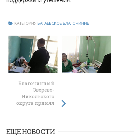
КАТЕГОРИЯ
БАГАЕВСКОЕ БЛАГОЧИНИЕ
Благочинный
Праздничный
концерт,
Зверево-
Никольского
посвященный
округа принял
Дню 9 Мая
состоялся на
участие в
митинге в честь
приходе храма
Архистратига
Дня Победы
Михаила
ЕЩЕ НОВОСТИ
станицы