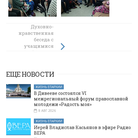
Духовно-
В лагере
нравственная
«Держава»
беседа с
прошло занятие
учащимися
о святых июня
казачьей школы
в станице
Краснокутской
ЕЩЕ НОВОСТИ
ЖИЗНЬ ЕПАРХИИ
В Дивееве состоялся VI
межрегиональный форум православной
молодежи «Радость моя»
8 АВГ 2026
ЖИЗНЬ ЕПАРХИИ
Иерей Владислав Касьянов в эфире Радио
ВЕРА