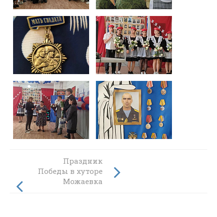
Руслан
Праздник
Анатольевич
Победы в хуторе
Ткаченко провел
Можаевка
встречу со
студентами
Миллеровского
ДСХТ