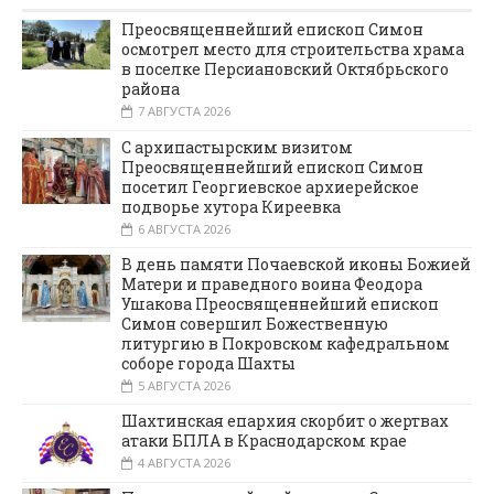
Преосвященнейший епископ Симон
осмотрел место для строительства храма
в поселке Персиановский Октябрьского
района
7 АВГУСТА 2026
С архипастырским визитом
Преосвященнейший епископ Симон
посетил Георгиевское архиерейское
подворье хутора Киреевка
6 АВГУСТА 2026
В день памяти Почаевской иконы Божией
Матери и праведного воина Феодора
Ушакова Преосвященнейший епископ
Симон совершил Божественную
литургию в Покровском кафедральном
соборе города Шахты
5 АВГУСТА 2026
Шахтинская епархия скорбит о жертвах
атаки БПЛА в Краснодарском крае
4 АВГУСТА 2026