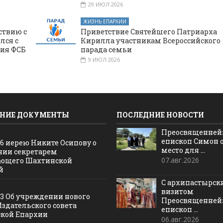
29 ИЮЛ 2026
ЖИЗНЬ ЕПАРХИИ
ствию с
Приветствие Святейшего Патриарха
лся с
Кирилла участникам Всероссийского
ния ФСБ
парада семьи
9 ИЮЛ 2026
НИЕ ДОКУМЕНТЫ
ПОСЛЕДНИЕ НОВОСТИ
Преосвященне
епископ Симон 
16 иерею Никите Осипову о
место для ...
нии секретарем
07.авг.2026
ющего Шахтинской
й
С архипастырс
визитом
13 Об учреждении нового
Преосвященне
Издательского совета
епископ ...
кой Епархии
06.авг.2026