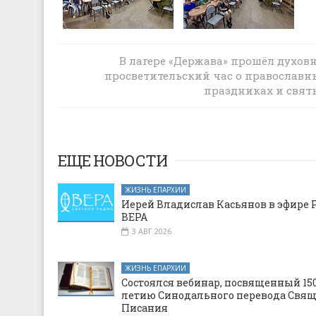
Благочинный Александровск-Грушевс
В лагере «Держава» прошёл духовн
округа принял участие в заседании
просветительский час о православн
антинаркотической комиссии Ростов
праздниках и свят
области
ЕЩЕ НОВОСТИ
ЖИЗНЬ ЕПАРХИИ
Иерей Владислав Касьянов в эфире 
ВЕРА
3 АВГ 2026
ЖИЗНЬ ЕПАРХИИ
Состоялся вебинар, посвященный 150
летию Синодального перевода Свя
Писания