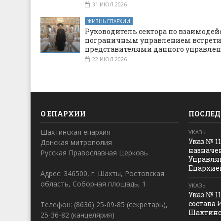
31 ИЮЛ 2026
ЖИЗНЬ ЕПАРХИИ
Руководитель сектора по взаимодей
пограничным управлением встрети
представителями данного управле
22 ИЮЛ 2026
О ЕПАРХИИ
ПОСЛЕД
Шахтинская епархия
УКАЗЫ
Указ № 1
Донская митрополия
назначе
Русская Православная Церковь
Управля
Епархие
Адрес: 346500, г. Шахты, Ростовская
область, Соборная площадь, 1
УКАЗЫ
Указ № 1
состава 
Телефон: (8636) 25-09-85 (секретарь),
Шахтинс
25-36-82 (канцелярия)