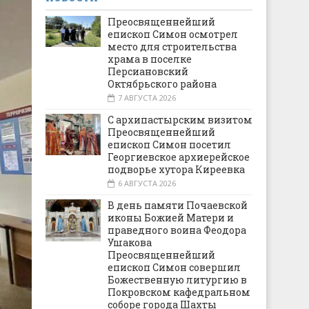
Преосвященнейший
епископ Симон осмотрел
место для строительства
храма в поселке
Персиановский
Октябрьского района
7 АВГУСТА 2026
С архипастырским визитом
Преосвященнейший
епископ Симон посетил
Георгиевское архиерейское
подворье хутора Киреевка
6 АВГУСТА 2026
В день памяти Почаевской
иконы Божией Матери и
праведного воина Феодора
Ушакова
Преосвященнейший
епископ Симон совершил
Божественную литургию в
Покровском кафедральном
соборе города Шахты