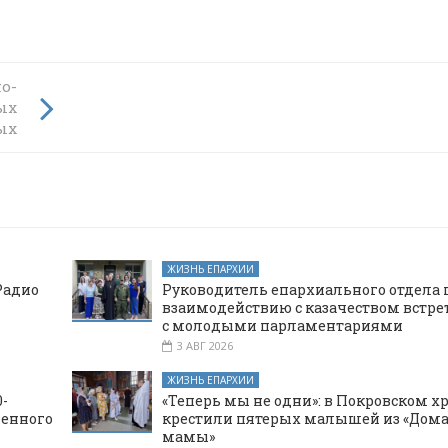
кого
о-
ых
ской
ых
ЖИЗНЬ ЕПАРХИИ
Радио
Руководитель епархиального отдела 
взаимодействию с казачеством встре
с молодыми парламентариями
3 АВГ 2026
ЖИЗНЬ ЕПАРХИИ
-
«Теперь мы не одни»: в Покровском х
щенного
крестили пятерых малышей из «Дома
мамы»