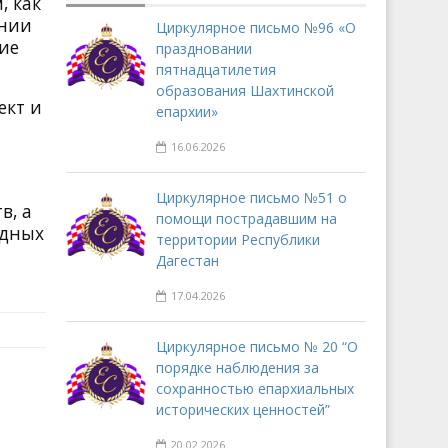
, как
янии
Циркулярное письмо №96 «О
ие
праздновании
пятнадцатилетия
образования Шахтинской
ект и
епархии»
16.06.2026
Циркулярное письмо №51 о
в, а
помощи пострадавшим на
едных
территории Республики
Дагестан
17.04.2026
Циркулярное письмо № 20 “О
порядке наблюдения за
сохранностью епархиальных
исторических ценностей”
20.02.2026