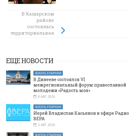
Совместный
В Кашарском
молебен перед
районе
Донской иконой
состоялась
территориальная
Божией Матери
стратегическая
в станице
Боковской
сессия
ЕЩЕ НОВОСТИ
ЖИЗНЬ ЕПАРХИИ
В Дивееве состоялся VI
межрегиональный форум православной
молодежи «Радость моя»
8 АВГ 2026
ЖИЗНЬ ЕПАРХИИ
Иерей Владислав Касьянов в эфире Радио
ВЕРА
3 АВГ 2026
ЖИЗНЬ ЕПАРХИИ