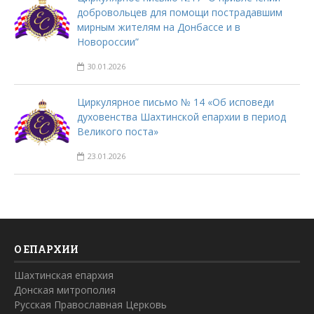
добровольцев для помощи пострадавшим
мирным жителям на Донбассе и в
Новороссии”
30.01.2026
Циркулярное письмо № 14 «Об исповеди
духовенства Шахтинской епархии в период
Великого поста»
23.01.2026
О ЕПАРХИИ
Шахтинская епархия
Донская митрополия
Русская Православная Церковь