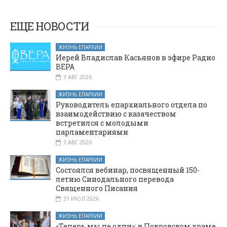
Грачев отметили
13-й
престольный
ЕЩЕ НОВОСТИ
праздник
ЖИЗНЬ ЕПАРХИИ
Иерей Владислав Касьянов в эфире Радио
ВЕРА
3 АВГ 2026
ЖИЗНЬ ЕПАРХИИ
Руководитель епархиального отдела по
взаимодействию с казачеством
встретился с молодыми
парламентариями
3 АВГ 2026
ЖИЗНЬ ЕПАРХИИ
Состоялся вебинар, посвященный 150-
летию Синодального перевода
Священного Писания
31 ИЮЛ 2026
ЖИЗНЬ ЕПАРХИИ
«Теперь мы не одни»: в Покровском храме