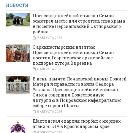
НОВОСТИ
Преосвященнейший епископ Симон
осмотрел место для строительства храма
в поселке Персиановский Октябрьского
района
7 АВГУСТА 2026
С архипастырским визитом
Преосвященнейший епископ Симон
посетил Георгиевское архиерейское
подворье хутора Киреевка
6 АВГУСТА 2026
В день памяти Почаевской иконы Божией
Матери и праведного воина Феодора
Ушакова Преосвященнейший епископ
Симон совершил Божественную
литургию в Покровском кафедральном
соборе города Шахты
5 АВГУСТА 2026
Шахтинская епархия скорбит о жертвах
атаки БПЛА в Краснодарском крае
4 АВГУСТА 2026