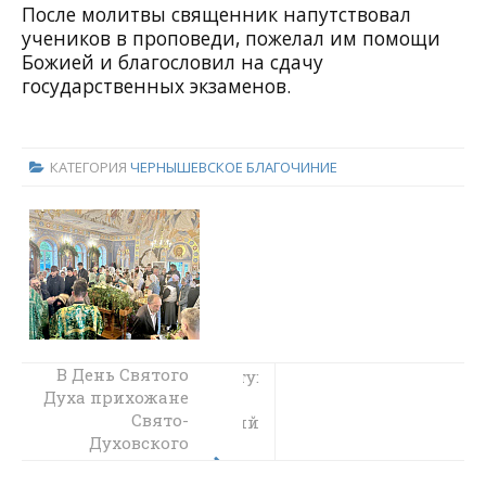
После молитвы священник напутствовал
учеников в проповеди, пожелал им помощи
Божией и благословил на сдачу
государственных экзаменов.
КАТЕГОРИЯ
ЧЕРНЫШЕВСКОЕ БЛАГОЧИНИЕ
В День Святого
Путешествие к свету:
Духа прихожане
экскурсия в
Свято-
Пантелеймоновский
Духовского
храм
храма хутора