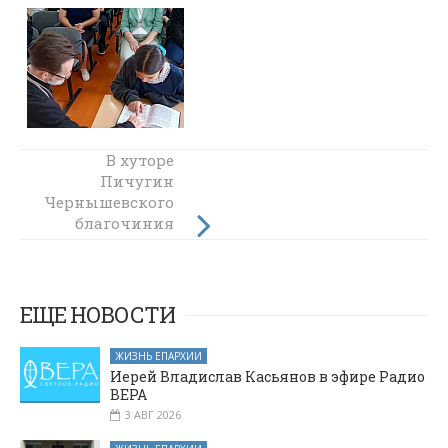
В храме
В хуторе
святителя
Пичугин
Чернышевского
Николая
Чудотворца
благочиния
станицы
совершено
Краснокутской
соборное
молебное пение
отметили
престольный
ЕЩЕ НОВОСТИ
праздник
ЖИЗНЬ ЕПАРХИИ
Иерей Владислав Касьянов в эфире Радио
ВЕРА
3 АВГ 2026