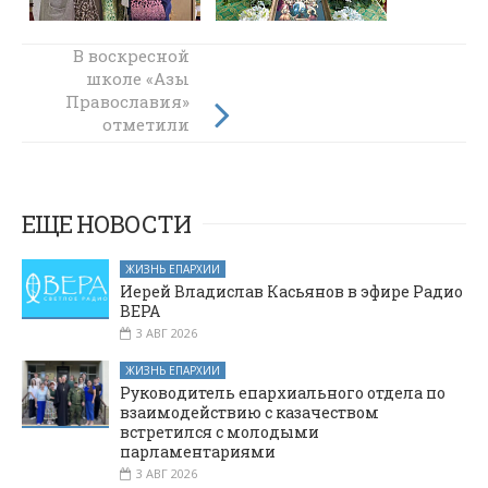
В воскресной
В Боковской
напутствовали
школе «Азы
Православия»
выпускников
перед
отметили
экзаменами
праздник
Святой Троицы
ЕЩЕ НОВОСТИ
ЖИЗНЬ ЕПАРХИИ
Иерей Владислав Касьянов в эфире Радио
ВЕРА
3 АВГ 2026
ЖИЗНЬ ЕПАРХИИ
Руководитель епархиального отдела по
взаимодействию с казачеством
встретился с молодыми
парламентариями
3 АВГ 2026