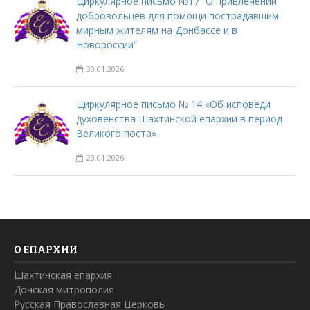
Циркулярное письмо №17 “О привлечении
добровольцев для помощи пострадавшим
мирным жителям на Донбассе и в
Новороссии”
30.01.2026
Циркулярное письмо № 14 «Об исповеди
духовенства Шахтинской епархии в период
Великого поста»
23.01.2026
О ЕПАРХИИ
Шахтинская епархия
Донская митрополия
Русская Православная Церковь