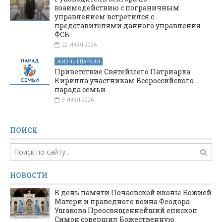
взаимодействию с пограничным
управлением встретился с
представителями данного управления
ФСБ
22 ИЮЛ 2026
ЖИЗНЬ ЕПАРХИИ
Приветствие Святейшего Патриарха
Кирилла участникам Всероссийского
парада семьи
9 ИЮЛ 2026
ПОИСК
НОВОСТИ
В день памяти Почаевской иконы Божией
Матери и праведного воина Феодора
Ушакова Преосвященнейший епископ
Симон совершил Божественную