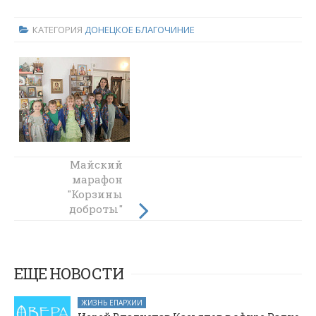
КАТЕГОРИЯ
ДОНЕЦКОЕ БЛАГОЧИНИЕ
В воскресной
Майский
школе «Держава»
марафон
прошло
"Корзины
заключительное
доброты"
занятие,
прошел в
посвящённое
Донецком
Дню Святой
благочинии
Троицы
ЕЩЕ НОВОСТИ
ЖИЗНЬ ЕПАРХИИ