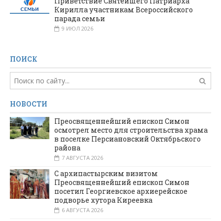
Приветствие Святейшего Патриарха
Кирилла участникам Всероссийского
парада семьи
9 ИЮЛ 2026
ПОИСК
НОВОСТИ
Преосвященнейший епископ Симон
осмотрел место для строительства храма
в поселке Персиановский Октябрьского
района
7 АВГУСТА 2026
С архипастырским визитом
Преосвященнейший епископ Симон
посетил Георгиевское архиерейское
подворье хутора Киреевка
6 АВГУСТА 2026