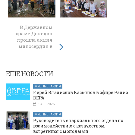
В Державном
Летний выезд
храме Донецка
учеников
прошла акция
воскресной
милосердия в
школы храма
помощь воинам
Иоанна
Предтечи
СВО ко Дню
станицы
России
Боковской
ЕЩЕ НОВОСТИ
ЖИЗНЬ ЕПАРХИИ
Иерей Владислав Касьянов в эфире Радио
ВЕРА
3 АВГ 2026
ЖИЗНЬ ЕПАРХИИ
Руководитель епархиального отдела по
взаимодействию с казачеством
встретился с молодыми