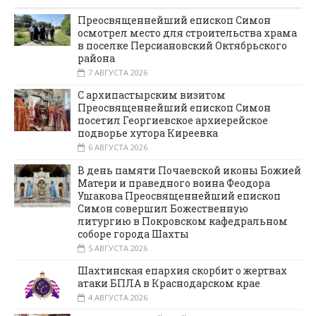
Преосвященнейший епископ Симон
осмотрел место для строительства храма
в поселке Персиановский Октябрьского
района
7 АВГУСТА 2026
С архипастырским визитом
Преосвященнейший епископ Симон
посетил Георгиевское архиерейское
подворье хутора Киреевка
6 АВГУСТА 2026
В день памяти Почаевской иконы Божией
Матери и праведного воина Феодора
Ушакова Преосвященнейший епископ
Симон совершил Божественную
литургию в Покровском кафедральном
соборе города Шахты
5 АВГУСТА 2026
Шахтинская епархия скорбит о жертвах
атаки БПЛА в Краснодарском крае
4 АВГУСТА 2026