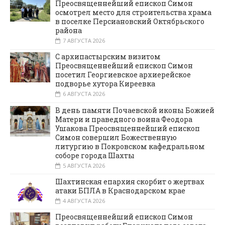
Преосвященнейший епископ Симон
осмотрел место для строительства храма
в поселке Персиановский Октябрьского
района
7 АВГУСТА 2026
С архипастырским визитом
Преосвященнейший епископ Симон
посетил Георгиевское архиерейское
подворье хутора Киреевка
6 АВГУСТА 2026
В день памяти Почаевской иконы Божией
Матери и праведного воина Феодора
Ушакова Преосвященнейший епископ
Симон совершил Божественную
литургию в Покровском кафедральном
соборе города Шахты
5 АВГУСТА 2026
Шахтинская епархия скорбит о жертвах
атаки БПЛА в Краснодарском крае
4 АВГУСТА 2026
Преосвященнейший епископ Симон