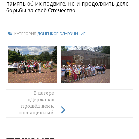
память об их подвиге, но и продолжить дело
борьбы за своё Отечество.
КАТЕГОРИЯ
ДОНЕЦКОЕ БЛАГОЧИНИЕ
В лагере
В Калитвенской
«Держава»
школе прошёл
прошёл день,
выпускной
посвящённый
вечер
святому Павлу
Таганрогскому