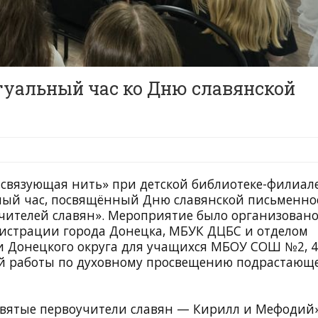
туальный час ко Дню славянской
в связующая нить» при детской библиотеке-филиал
ный час, посвящённый Дню славянской письменно
чителей славян». Мероприятие было организован
истрации города Донецка, МБУК ДЦБС и отделом
и Донецкого округа для учащихся МБОУ СОШ №2, 4,
й работы по духовному просвещению подрастающ
Святые первоучители славян — Кирилл и Мефодий