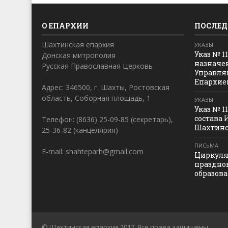
О ЕПАРХИИ
ПОСЛЕД
Шахтинская епархия
УКАЗЫ
Указ № 1
Донская митрополия
назначе
Русская Православная Церковь
Управля
Епархие
Адрес: 346500, г. Шахты, Ростовская
область, Соборная площадь, 1
УКАЗЫ
Указ № 1
состава 
Телефон: (8636) 25-09-85 (секретарь),
Шахтинс
25-36-82 (канцелярия)
ПИСЬМА
E-mail: shahteparh@gmail.com
Циркуля
праздно
образов
© Шахтинская епархия 2017. Все права защищены.