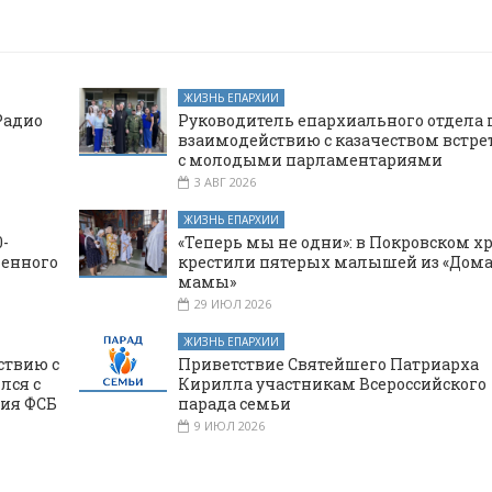
ЖИЗНЬ ЕПАРХИИ
Радио
Руководитель епархиального отдела 
взаимодействию с казачеством встре
с молодыми парламентариями
3 АВГ 2026
ЖИЗНЬ ЕПАРХИИ
-
«Теперь мы не одни»: в Покровском х
щенного
крестили пятерых малышей из «Дома
мамы»
29 ИЮЛ 2026
ЖИЗНЬ ЕПАРХИИ
ствию с
Приветствие Святейшего Патриарха
лся с
Кирилла участникам Всероссийского
ния ФСБ
парада семьи
9 ИЮЛ 2026