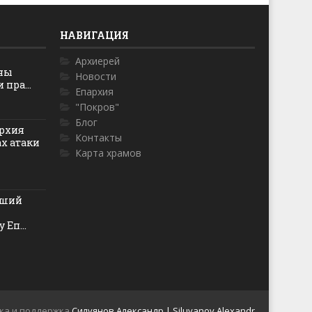
НАВИГАЦИЯ
Архиерей
оны
Новости
пра...
Епархия
"Покров"
Блог
рхия
Контакты
ах атаки
Карта храмов
йший
 Еп...
ка и поддержка
Силуянов Александр | Siluyanov Alexandr