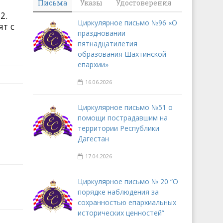
Письма
Указы
Удостоверения
2.
Циркулярное письмо №96 «О
т с
праздновании
пятнадцатилетия
образования Шахтинской
епархии»
16.06.2026
Циркулярное письмо №51 о
помощи пострадавшим на
территории Республики
Дагестан
17.04.2026
Циркулярное письмо № 20 “О
порядке наблюдения за
сохранностью епархиальных
исторических ценностей”