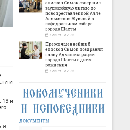
епископ Симон совершил
заупокойную литию по
новопреставленной Алле
Алексеевне Жуковой в
кафедральном соборе
города Шахты
3 АВГУСТА 2026
Преосвященнейший
епископ Симон поздравил
главу Администрации
города Шахты с днем
рождения
3 АВГУСТА 2026
е
сти и
о
 13 и
его
ДОКУМЕНТЫ
» и