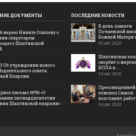
НИЕ ДОКУМЕНТЫ
ПОСЛЕДНИЕ НОВОСТИ
В день памяти
Почаевской ик
16 иерею Никите Осипову о
Божией Матери и 
нии секретарем
05.авг.2026
ющего Шахтинской
й
Шахтинская епа
скорбит о жертв
13 Об учреждении нового
БПЛА в ...
Издательского совета
04.авг.2026
кой Епархии
Преосвященне
рное письмо №96 «О
епископ Симон
вании пятнадцатилетия
возглавил работу
ания Шахтинской епархии»
04.авг.2026
Разработ