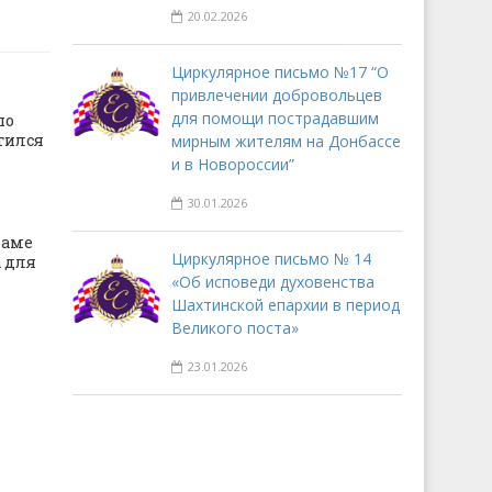
20.02.2026
Циркулярное письмо №17 “О
привлечении добровольцев
для помощи пострадавшим
по
тился
мирным жителям на Донбассе
и в Новороссии”
30.01.2026
раме
Циркулярное письмо № 14
 для
«Об исповеди духовенства
Шахтинской епархии в период
Великого поста»
23.01.2026