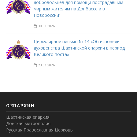
добровольцев для помощи пострадавшим
мирным жителям на Донбассе и в
Новороссии”
30.01.2026
Циркулярное письмо № 14 «Об исповеди
духовенства Шахтинской епархии в период
Великого поста»
23.01.2026
О ЕПАРХИИ
Шахтинская епархия
Донская митрополия
Русская Православная Церковь