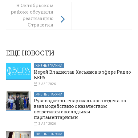
В Октябрьском
В Сулинском
районе обсудили
благочинии
прошла духовно-
реализацию
просветительская
Стратегии
развития НКО
встреча с
сотрудниками
Росгвардии
ЕЩЕ НОВОСТИ
ЖИЗНЬ ЕПАРХИИ
Иерей Владислав Касьянов в эфире Радио
ВЕРА
3 АВГ 2026
ЖИЗНЬ ЕПАРХИИ
Руководитель епархиального отдела по
взаимодействию с казачеством
встретился с молодыми
парламентариями
3 АВГ 2026
ЖИЗНЬ ЕПАРХИИ