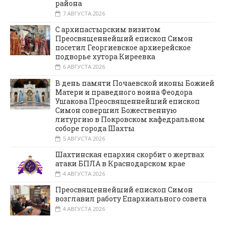
района
7 АВГУСТА 2026
С архипастырским визитом
Преосвященнейший епископ Симон
посетил Георгиевское архиерейское
подворье хутора Киреевка
6 АВГУСТА 2026
В день памяти Почаевской иконы Божией
Матери и праведного воина Феодора
Ушакова Преосвященнейший епископ
Симон совершил Божественную
литургию в Покровском кафедральном
соборе города Шахты
5 АВГУСТА 2026
Шахтинская епархия скорбит о жертвах
атаки БПЛА в Краснодарском крае
4 АВГУСТА 2026
Преосвященнейший епископ Симон
возглавил работу Епархиального совета
4 АВГУСТА 2026