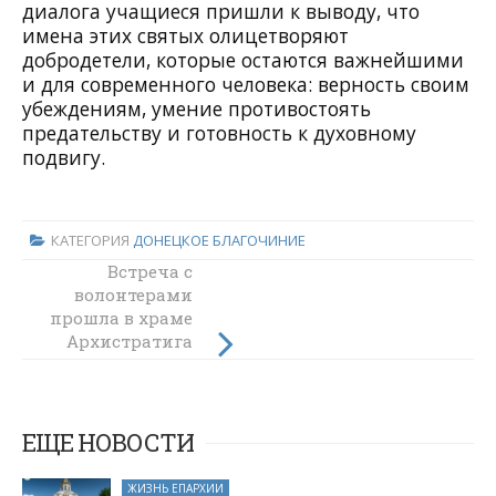
диалога учащиеся пришли к выводу, что
имена этих святых олицетворяют
добродетели, которые остаются важнейшими
и для современного человека: верность своим
убеждениям, умение противостоять
предательству и готовность к духовному
подвигу.
КАТЕГОРИЯ
ДОНЕЦКОЕ БЛАГОЧИНИЕ
В воскресной
Встреча с
волонтерами
школе «Держава»
прошла в храме
при храме
Архистратига
Державной
иконы Божией
Михаила
Матери прошло
поселка
Каменоломни
занятие,
посвященное
ЕЩЕ НОВОСТИ
Воздвижению
Честного и
ЖИЗНЬ ЕПАРХИИ