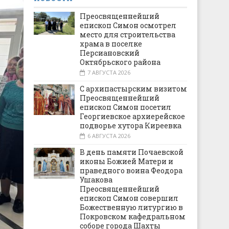
Преосвященнейший
епископ Симон осмотрел
место для строительства
храма в поселке
Персиановский
Октябрьского района
7 АВГУСТА 2026
С архипастырским визитом
Преосвященнейший
епископ Симон посетил
Георгиевское архиерейское
подворье хутора Киреевка
6 АВГУСТА 2026
В день памяти Почаевской
иконы Божией Матери и
праведного воина Феодора
Ушакова
Преосвященнейший
епископ Симон совершил
Божественную литургию в
Покровском кафедральном
соборе города Шахты