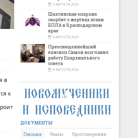
5 АВГУСТА 2026
Шахтинская епархия
скорбит о жертвах атаки
БПЛА в Краснодарском
крае
4 АВГУСТА 2026
Преосвященнейший
епископ Симон возглавил
работу Епархиального
совета
4 АВГУСТА 2026
я в
ся к
троит
ДОКУМЕНТЫ
Письма
Указы
Удостоверения