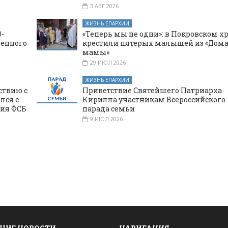
3 АВГ 2026
ЖИЗНЬ ЕПАРХИИ
-
«Теперь мы не одни»: в Покровском х
щенного
крестили пятерых малышей из «Дома
мамы»
29 ИЮЛ 2026
ЖИЗНЬ ЕПАРХИИ
ствию с
Приветствие Святейшего Патриарха
лся с
Кирилла участникам Всероссийского
ния ФСБ
парада семьи
9 ИЮЛ 2026