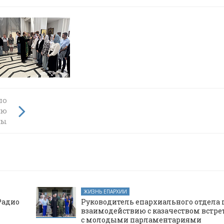
ло
ы
ню
цы
ЖИЗНЬ ЕПАРХИИ
Радио
Руководитель епархиального отдела 
взаимодействию с казачеством встре
с молодыми парламентариями