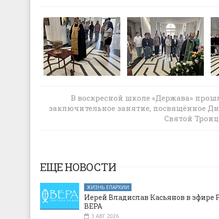
В Свято-Андреевском храме города
В воскресной школе «Держава» прош
Миллерово в праздник Святой Троиц
заключительное занятие, посвящённое Д
наградили волонтеров православной
Святой Трои
группы «Мы вместе»
ЕЩЕ НОВОСТИ
ЖИЗНЬ ЕПАРХИИ
Иерей Владислав Касьянов в эфире 
ВЕРА
3 АВГ 2026