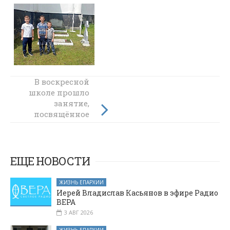
В воскресной
Миссионерская
школе прошло
акция в честь
памяти святых
занятие,
посвящённое
Кирилла и
Мефодия и Дня
празднику
Святой Троицы
Святой Троицы
ЕЩЕ НОВОСТИ
ЖИЗНЬ ЕПАРХИИ
Иерей Владислав Касьянов в эфире Радио
ВЕРА
3 АВГ 2026